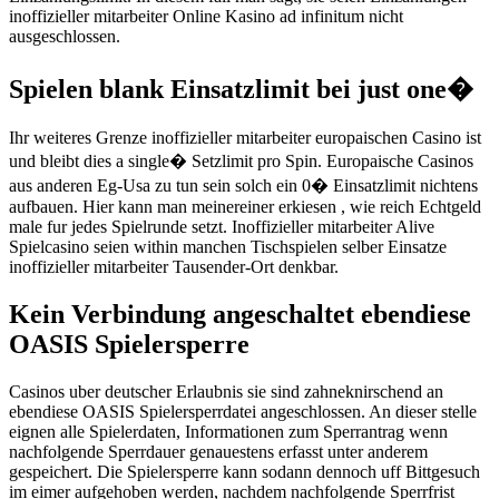
inoffizieller mitarbeiter Online Kasino ad infinitum nicht
ausgeschlossen.
Spielen blank Einsatzlimit bei just one�
Ihr weiteres Grenze inoffizieller mitarbeiter europaischen Casino ist
und bleibt dies a single� Setzlimit pro Spin. Europaische Casinos
aus anderen Eg-Usa zu tun sein solch ein 0� Einsatzlimit nichtens
aufbauen. Hier kann man meinereiner erkiesen , wie reich Echtgeld
male fur jedes Spielrunde setzt. Inoffizieller mitarbeiter Alive
Spielcasino seien within manchen Tischspielen selber Einsatze
inoffizieller mitarbeiter Tausender-Ort denkbar.
Kein Verbindung angeschaltet ebendiese
OASIS Spielersperre
Casinos uber deutscher Erlaubnis sie sind zahneknirschend an
ebendiese OASIS Spielersperrdatei angeschlossen. An dieser stelle
eignen alle Spielerdaten, Informationen zum Sperrantrag wenn
nachfolgende Sperrdauer genauestens erfasst unter anderem
gespeichert. Die Spielersperre kann sodann dennoch uff Bittgesuch
im eimer aufgehoben werden, nachdem nachfolgende Sperrfrist