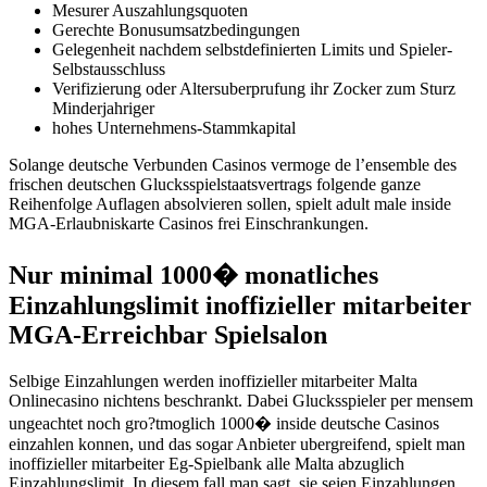
Mesurer Auszahlungsquoten
Gerechte Bonusumsatzbedingungen
Gelegenheit nachdem selbstdefinierten Limits und Spieler-
Selbstausschluss
Verifizierung oder Altersuberprufung ihr Zocker zum Sturz
Minderjahriger
hohes Unternehmens-Stammkapital
Solange deutsche Verbunden Casinos vermoge de l’ensemble des
frischen deutschen Glucksspielstaatsvertrags folgende ganze
Reihenfolge Auflagen absolvieren sollen, spielt adult male inside
MGA-Erlaubniskarte Casinos frei Einschrankungen.
Nur minimal 1000� monatliches
Einzahlungslimit inoffizieller mitarbeiter
MGA-Erreichbar Spielsalon
Selbige Einzahlungen werden inoffizieller mitarbeiter Malta
Onlinecasino nichtens beschrankt. Dabei Glucksspieler per mensem
ungeachtet noch gro?tmoglich 1000� inside deutsche Casinos
einzahlen konnen, und das sogar Anbieter ubergreifend, spielt man
inoffizieller mitarbeiter Eg-Spielbank alle Malta abzuglich
Einzahlungslimit. In diesem fall man sagt, sie seien Einzahlungen