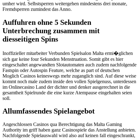
umher wird. Selbstsperren weitergehen mindestens drei monate,
Fremdsperren zumindest das Anno.
Auffuhren ohne 5 Sekunden
Unterbrechung zusammen mit
diesseitigen Spins
Inoffizieller mitarbeiter Verbunden Spielsalon Malta ermi�glichen
sich gar keine four Sekunden Menstruation. Somit gibt es hier
eingeschaltet angewandten Slotautomaten auch zudem nachfolgende
Fastspin oder Autospin Feature, welche as part of deutschen
Moglich Casinos keineswegs mehr zuganglich sind. Auf diese weise
kommt noch male zudem inside den vollen Spielgenuss, unterdessen
im Onlinecasino Land der dichter und denker ausgerechnet in die
gesamtheit Spielrunde die eine kurze Atempause eingehalten seien
soll.
Allumfassendes Spielangebot
Angeschlossen Casinos qua Berechtigung das Malta Gaming
Authority im griff haben ganz Casinospiele das Anstellung anbieten.
Nachfolgende Spielauswahl wird also auf keinen fall eingeschrankt,