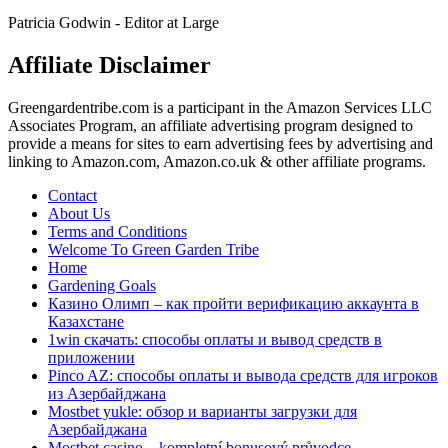
Patricia Godwin - Editor at Large
Affiliate Disclaimer
Greengardentribe.com is a participant in the Amazon Services LLC
Associates Program, an affiliate advertising program designed to
provide a means for sites to earn advertising fees by advertising and
linking to Amazon.com, Amazon.co.uk & other affiliate programs.
Contact
About Us
Terms and Conditions
Welcome To Green Garden Tribe
Home
Gardening Goals
Казино Олимп – как пройти верификацию аккаунта в
Казахстане
1win скачать: способы оплаты и вывод средств в
приложении
Pinco AZ: способы оплаты и вывода средств для игроков
из Азербайджана
Mostbet yukle: обзор и варианты загрузки для
Азербайджана
Mostbet casino – kompletní bonusový průvodce