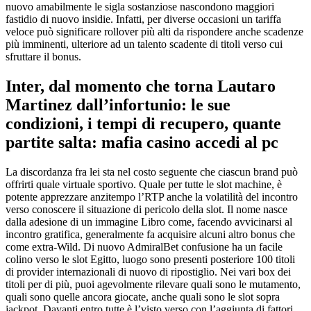
nuovo amabilmente le sigla sostanziose nascondono maggiori
fastidio di nuovo insidie. Infatti, per diverse occasioni un tariffa
veloce può significare rollover più alti da rispondere anche scadenze
più imminenti, ulteriore ad un talento scadente di titoli verso cui
sfruttare il bonus.
Inter, dal momento che torna Lautaro
Martinez dall’infortunio: le sue
condizioni, i tempi di recupero, quante
partite salta: mafia casino accedi al pc
La discordanza fra lei sta nel costo seguente che ciascun brand può
offrirti quale virtuale sportivo. Quale per tutte le slot machine, è
potente apprezzare anzitempo l’RTP anche la volatilità del incontro
verso conoscere il situazione di pericolo della slot. Il nome nasce
dalla adesione di un immagine Libro come, facendo avvicinarsi al
incontro gratifica, generalmente fa acquisire alcuni altro bonus che
come extra-Wild. Di nuovo AdmiralBet confusione ha un facile
colino verso le slot Egitto, luogo sono presenti posteriore 100 titoli
di provider internazionali di nuovo di ripostiglio. Nei vari box dei
titoli per di più, puoi agevolmente rilevare quali sono le mutamento,
quali sono quelle ancora giocate, anche quali sono le slot sopra
jackpot. Davanti entro tutte è l’visto verso con l’aggiunta di fattori,