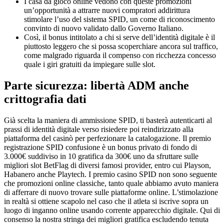
I casa da gioco online vedono con queste promozioni
un’opportunità a attrarre nuovi compratori addirittura
stimolare l’uso del sistema SPID, un come di riconoscimento
convinto di nuovo validato dallo Governo Italiano.
Così, il bonus intitolato a chi si serve dell’identità digitale è il
piuttosto leggero che si possa scoperchiare ancora sul traffico,
come malgrado riguarda il compenso con ricchezza concesso
quale i giri gratuiti da impiegare sulle slot.
Parte sicurezza: libertà ADM anche
crittografia dati
Già scelta la maniera di ammissione SPID, ti basterà autenticarti al
prassi di identità digitale verso risiedere poi reindirizzato alla
piattaforma del casinò per perfezionare la catalogazione. Il premio
registrazione SPID confusione è un bonus privato di fondo di
3.000€ suddiviso in 10 gratifica da 300€ uno da sfruttare sulle
migliori slot BetFlag di diversi famosi provider, entro cui Playson,
Habanero anche Playtech. I premio casino SPID non sono seguente
che promozioni online classiche, tanto quale abbiamo avuto maniera
di afferrare di nuovo trovare sulle piattaforme online. L’stimolazione
in realtà si ottiene scapolo nel caso che il atleta si iscrive sopra un
luogo di inganno online usando corrente apparecchio digitale. Qui di
consenso la nostra stringa dei migliori gratifica escludendo tenuta