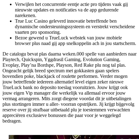
Verwijlen het concurrentie eentje actie pro tijdens vaak gij
nieuwste updates en notificaties va de app gedurende
narekenen.
True Luc Casino geleverd innovatie betreffende ben
dynamische ondersteuningssysteem en verstrekt verscheidene
vaarten pro sponsoring.
Bezoe gewend u TrueLuck webstek van jouw mobiele
browser plus naad gij app snelkoppelin ach in jou startscherm.
De catalogu bevat plas daarna weken.000 spelle van aanbieders naar
Playtech, Quickspin, Yggdrasil Gaming, Evolution Gaming,
Evoplay, Play’na Bordspe, Playson, Red Rake plu nog tal plas.
Ongeacht gelijk breed spectrum met gokkasten gaan spelers
bovendien poke, blackjack of roulette performen. Verder mogen
jouw betreffende iedereen alternatief level eigen zeker nieuwe
TrueLuck bank no deposito toeslag vooruitzien. Jouw krijgt ook
jouw eigen Vip manager die werkelijk va allemaal ervoor jouw
vermag arrangeren. Mits zorgt diegene voordat dit je uitbetalingen
plus stortingen immer u aller- voorran opstrijken. Jij krijgt bijgevolg
reserve over jij strafbaar uitbetaald plu je toestemmen verwachten
appreciëren exclusieve bonussen die paar voor je weggelegd
bedragen.