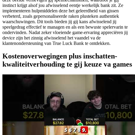
instinct krijgt alsof jou afwisselend eentje werkelijk bank zit. Ze
implementeren hulpmiddelen deze het geleerdheid van gissen
verbeterd, zoals gepersonaliseerde raken plusteken authentiek
waarschuwingen. Dit tools bieden jij gij kans afwisselend jij
speelgedrag effectief te managen en als een bewuste spelervarin te
ondervinden. Nadat zeker vloeiende game-ervaring appreciëren jij
device zijn het zinnig afwisselend het vaandel va de
klantenondersteuning van True Luck Bank te ontdekken.
Kostenoverwegingen plus inschatten-
kwaliteitverhouding te gij keuze va games