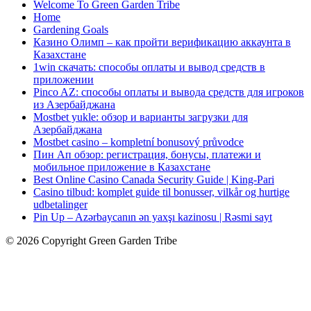
Welcome To Green Garden Tribe
Home
Gardening Goals
Казино Олимп – как пройти верификацию аккаунта в
Казахстане
1win скачать: способы оплаты и вывод средств в
приложении
Pinco AZ: способы оплаты и вывода средств для игроков
из Азербайджана
Mostbet yukle: обзор и варианты загрузки для
Азербайджана
Mostbet casino – kompletní bonusový průvodce
Пин Ап обзор: регистрация, бонусы, платежи и
мобильное приложение в Казахстане
Best Online Casino Canada Security Guide | King-Pari
Casino tilbud: komplet guide til bonusser, vilkår og hurtige
udbetalinger
Pin Up – Azərbaycanın ən yaxşı kazinosu | Rəsmi sayt
© 2026 Copyright Green Garden Tribe