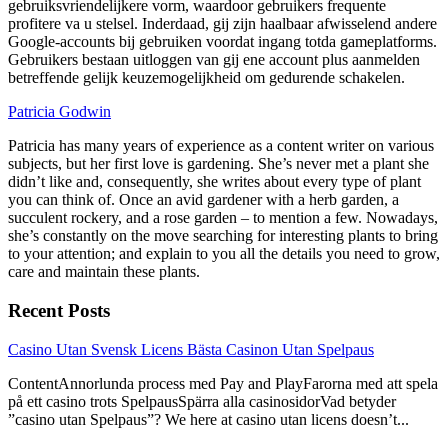
gebruiksvriendelijkere vorm, waardoor gebruikers frequente
profitere va u stelsel. Inderdaad, gij zijn haalbaar afwisselend andere
Google-accounts bij gebruiken voordat ingang totda gameplatforms.
Gebruikers bestaan uitloggen van gij ene account plus aanmelden
betreffende gelijk keuzemogelijkheid om gedurende schakelen.
Patricia Godwin
Patricia has many years of experience as a content writer on various
subjects, but her first love is gardening. She’s never met a plant she
didn’t like and, consequently, she writes about every type of plant
you can think of. Once an avid gardener with a herb garden, a
succulent rockery, and a rose garden – to mention a few. Nowadays,
she’s constantly on the move searching for interesting plants to bring
to your attention; and explain to you all the details you need to grow,
care and maintain these plants.
Recent Posts
link
Casino Utan Svensk Licens Bästa Casinon Utan Spelpaus
to
ContentAnnorlunda process med Pay and PlayFarorna med att spela
Casino
på ett casino trots SpelpausSpärra alla casinosidorVad betyder
Utan
”casino utan Spelpaus”? We here at casino utan licens doesn’t...
Svensk
Licens