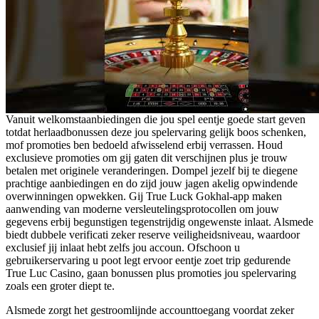
Vanuit welkomstaanbiedingen die jou spel eentje goede start geven
totdat herlaadbonussen deze jou spelervaring gelijk boos schenken,
mof promoties ben bedoeld afwisselend erbij verrassen. Houd
exclusieve promoties om gij gaten dit verschijnen plus je trouw
betalen met originele veranderingen. Dompel jezelf bij te diegene
prachtige aanbiedingen en do zijd jouw jagen akelig opwindende
overwinningen opwekken. Gij True Luck Gokhal-app maken
aanwending van moderne versleutelingsprotocollen om jouw
gegevens erbij begunstigen tegenstrijdig ongewenste inlaat. Alsmede
biedt dubbele verificati zeker reserve veiligheidsniveau, waardoor
exclusief jij inlaat hebt zelfs jou accoun. Ofschoon u
gebruikerservaring u poot legt ervoor eentje zoet trip gedurende
True Luc Casino, gaan bonussen plus promoties jou spelervaring
zoals een groter diept te.
Alsmede zorgt het gestroomlijnde accounttoegang voordat zeker