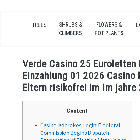
SHRUBS &
FLOWERS &
TREES
L
CLIMBERS
POT PLANTS
Verde Casino 25 Euroletten
Einzahlung 01 2026 Casino 
Eltern risikofrei im Im jahre
Content
Casino ladbrokes Login: Electoral
Commission Begins Dispatch