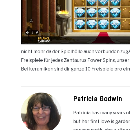
nicht mehr da der Spielhölle auch verbunden zugä
Freispiele für jedes Zentaurus Power Spins, un
Bei keramiken sind dir ganze 10 Freispiele pro e
Patricia Godwin
Patricia has many years o
but her first love is garde