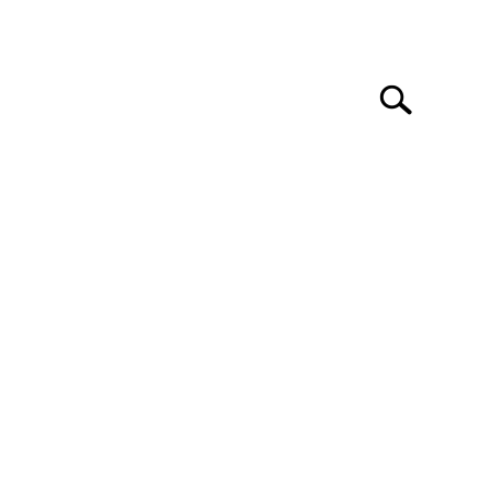
Search
Search
for: