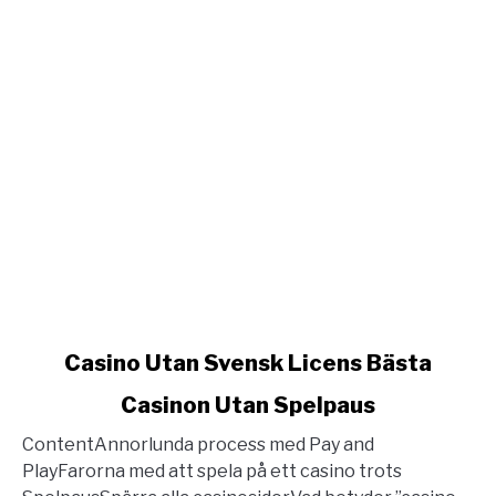
link
Casino Utan Svensk Licens Bästa
to
Casinon Utan Spelpaus
Casino
Utan
ContentAnnorlunda process med Pay and
Svensk
PlayFarorna med att spela på ett casino trots
Licens