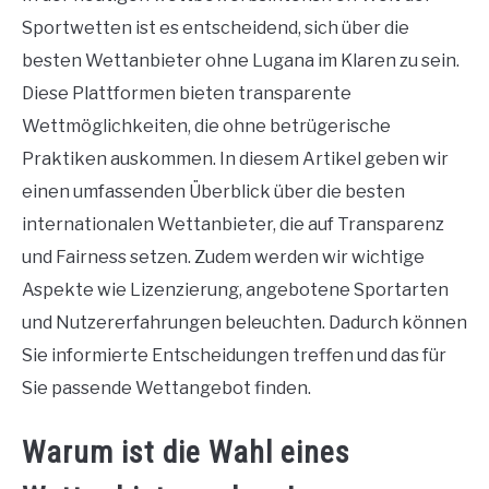
Sportwetten ist es entscheidend, sich über die
SUCCULENTS
besten Wettanbieter ohne Lugana im Klaren zu sein.
Diese Plattformen bieten transparente
GARDENING
Wettmöglichkeiten, die ohne betrügerische
THE POTTING SHED
Praktiken auskommen. In diesem Artikel geben wir
einen umfassenden Überblick über die besten
internationalen Wettanbieter, die auf Transparenz
und Fairness setzen. Zudem werden wir wichtige
Aspekte wie Lizenzierung, angebotene Sportarten
und Nutzererfahrungen beleuchten. Dadurch können
Sie informierte Entscheidungen treffen und das für
Sie passende Wettangebot finden.
Warum ist die Wahl eines