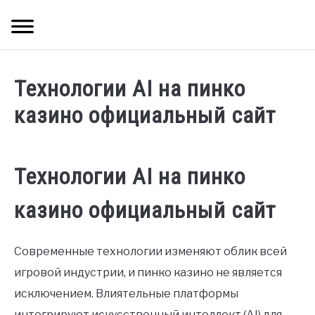
Skip
Searc
to
content
TREES
Технологии AI на пинко
SHRUBS &
казино официальный сайт
CLIMBERS
FLOWERS &
Технологии AI на пинко
POT PLANTS
казино официальный сайт
LAWN
Современные технологии изменяют облик всей
AQUAPONICS &
игровой индустрии, и пинко казино не является
OTHERS
исключением. Влиятельные платформы
интегрируют искусственный интеллект (AI) для