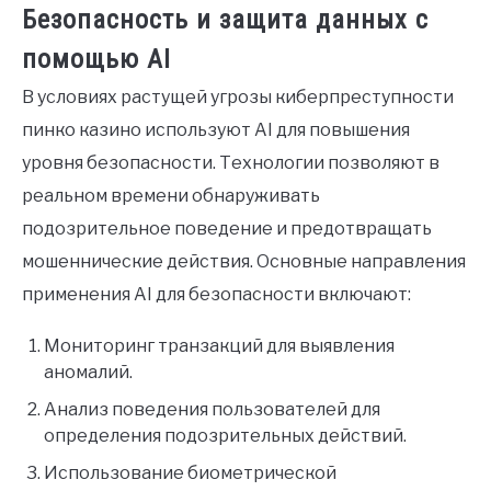
Безопасность и защита данных с
помощью AI
В условиях растущей угрозы киберпреступности
пинко казино используют AI для повышения
уровня безопасности. Технологии позволяют в
реальном времени обнаруживать
подозрительное поведение и предотвращать
мошеннические действия. Основные направления
применения AI для безопасности включают:
Мониторинг транзакций для выявления
аномалий.
Анализ поведения пользователей для
определения подозрительных действий.
Использование биометрической