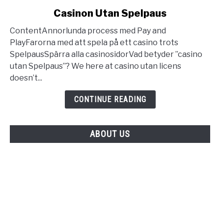
to
Casinon Utan Spelpaus
Casino
Utan
ContentAnnorlunda process med Pay and
Svensk
PlayFarorna med att spela på ett casino trots
Licens
SpelpausSpärra alla casinosidorVad betyder ”casino
Bästa
utan Spelpaus”? We here at casino utan licens
Casinon
doesn’t...
Utan
Spelpaus
CONTINUE READING
ABOUT US