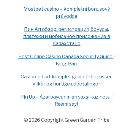
Mostbet casino – kompletní bonusový
průvodce
Пин Ап обзор: регистрация, бонусы,
платежи и мобильное приложение в
Казахстане
Best Online Casino Canada Security Guide |
King-Pari
Casino tilbud: komplet guide til bonusser,
vilkår og hurtige udbetalinger
Pin Up – Azərbaycanın ən yaxşı kazinosu |
Rəsmi sayt
© 2026 Copyright Green Garden Tribe