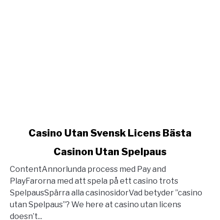
link
Casino Utan Svensk Licens Bästa
to
Casinon Utan Spelpaus
Casino
Utan
ContentAnnorlunda process med Pay and
Svensk
PlayFarorna med att spela på ett casino trots
Licens
SpelpausSpärra alla casinosidorVad betyder ”casino
Bästa
utan Spelpaus”? We here at casino utan licens
Casinon
doesn’t...