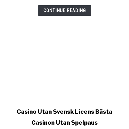
Utan
Spelpaus
CONTINUE READING
link
Casino Utan Svensk Licens Bästa
to
Casinon Utan Spelpaus
Casino