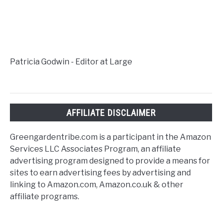
Patricia Godwin - Editor at Large
AFFILIATE DISCLAIMER
Greengardentribe.com is a participant in the Amazon
Services LLC Associates Program, an affiliate
advertising program designed to provide a means for
sites to earn advertising fees by advertising and
linking to Amazon.com, Amazon.co.uk & other
affiliate programs.