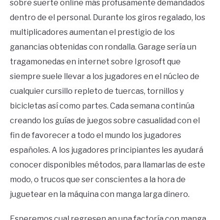
sobre suerte online más profusamente demandados
dentro de el personal. Durante los giros regalado, los
multiplicadores aumentan el prestigio de los
ganancias obtenidas con rondalla. Garage serí­a un
tragamonedas en internet sobre Igrosoft que
siempre suele llevar a los jugadores en el núcleo de
cualquier cursillo repleto de tuercas, tornillos y
bicicletas así­ como partes. Cada semana continúa
creando los guías de juegos sobre casualidad con el
fin de favorecer a todo el mundo los jugadores
españoles. A los jugadores principiantes les ayudará
conocer disponibles métodos, para llamarlas de este
modo, o trucos que ser conscientes a la hora de
juguetear en la máquina con manga larga dinero.
Esperemos cual regresen an una factoría con manga