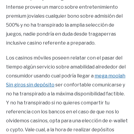
Intense provee un marco sobre entretenimiento
premium joviales cualquier bono sobre admisión del
500% y no ha transpirado la amplia selección de
juegos, nadie pondrí­a en duda desde tragaperras
inclusive casino referente a preparado.
Los casinos móviles poseen relatar con el pasar del
tiempo algún servicio sobre amabilidad alrededor del
consumidor usando cual podrí­a llegar a
mega moolah
Sin giros sin depósito
ser confortable comunicarse y
no ha transpirado a la máxima disponibilidad factible.
Y no ha transpirado si no quieres compartir tu
referencia con los bancos en el caso de que nos lo
olvidemos casinos, opta para una elección de e-wallet
o cypto. Vale cual, a la hora de realizar depósitos