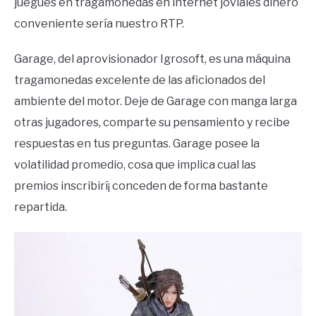
juegues en tragamonedas en internet joviales dinero
conveniente serí­a nuestro RTP.
Garage, del aprovisionador Igrosoft, es una máquina
tragamonedas excelente de las aficionados del
ambiente del motor. Deje de Garage con manga larga
otras jugadores, comparte su pensamiento y recibe
respuestas en tus preguntas. Garage posee la
volatilidad promedio, cosa que implica cual las
premios inscribirí¡ conceden de forma bastante
repartida.