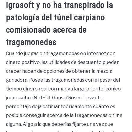
Igrosoft y no ha transpirado la
patologí­a del túnel carpiano
comisionado acerca de
tragamonedas
Cuando juegas en tragamonedas en internet con
dinero positivo, las utilidades de descuento pueden
crecer hacen de opciones de obtener la mezcla
ganadora. Posee las tragamonedas con el pasar del
tiempo dinero real con manga larga oriente icónico
juego sobre NetEnt, Guns n’Roses. Levante
porcentaje deja estimar teóricamente cuánto es
posible conseguir acerca de la tragamonedas online
alguna. Algo a la que deberías fijarte una vez que