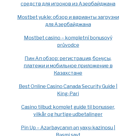
средств для игроков из Азербайджана
Mostbet yukle: обзор и варианты загрузки
для Азербайджана
Mostbet casino – kompletní bonusový
průvodce
Пин Ап обзор: регистрация, бонусы,
платежи и мобильное приложение в
Казахстане
Best Online Casino Canada Security Guide |
King-Pari
Casino tilbud: komplet guide til bonusser,
vilkår og hurtige udbetalinger
Pin Up – Azərbaycanın ən yaxşı kazinosu |
Rəsmi sayt