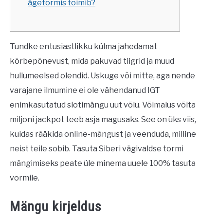
ägetormis toimib?
SUCCULENTS
GARDENING
Tundke entusiastlikku külma jahedamat
kõrbepõnevust, mida pakuvad tiigrid ja muud
THE POTTING SHED
hullumeelsed olendid. Uskuge või mitte, aga nende
varajane ilmumine ei ole vähendanud IGT
enimkasutatud slotimängu uut võlu. Võimalus võita
miljoni jackpot teeb asja magusaks. See on üks viis,
kuidas rääkida online-mängust ja veenduda, milline
neist teile sobib.
Tasuta Siberi vägivaldse tormi
mängimiseks peate üle minema uuele 100% tasuta
vormile.
Mängu kirjeldus