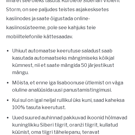
ilma et see oleks tasuta. Kui olete Siberian Violent
Storm, on see paljudes teistes asjakesksetes
kasiinodes ja saate õigustada online-
kasiinosüsteeme, pole see kahjuks teie
mobiiltelefonile kättesaadav.
Uhiuut automaatse keerutuse saladust saab
kasutada automaatseks mängimiseks kõikjal
kümnest, nii et saate mängida 50 järjestikust
mängu.
Mõista, et enne iga lisaboonuse ütlemist on väga
oluline analüüsida uusi panustamistingimusi.
Kui sul on igal neljal rullikul üks kuni, saad kaheksa
100% tasuta keerutust.
Uued suured auhinnad pakkuvad ikoonid hõlmavad
kuninglikku Siberi tiigrit, oranži tiigrit, kullatud
küünist, oma tiigri tähelepanu, teravat