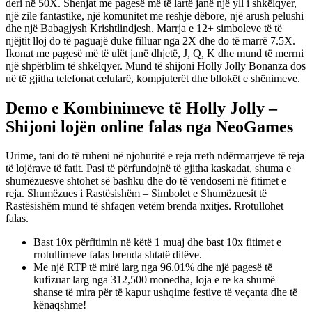
deri në 50X. Shenjat me pagesë më të lartë janë një yll i shkëlqyer,
një zile fantastike, një komunitet me reshje dëbore, një arush pelushi
dhe një Babagjysh Krishtlindjesh. Marrja e 12+ simboleve të të
njëjtit lloj do të paguajë duke filluar nga 2X dhe do të marrë 7.5X.
Ikonat me pagesë më të ulët janë dhjetë, J, Q, K dhe mund të merrni
një shpërblim të shkëlqyer. Mund të shijoni Holly Jolly Bonanza dos
në të gjitha telefonat celularë, kompjuterët dhe bllokët e shënimeve.
Demo e Kombinimeve të Holly Jolly –
Shijoni lojën online falas nga NeoGames
Urime, tani do të ruheni në njohuritë e reja rreth ndërmarrjeve të reja
të lojërave të fatit. Pasi të përfundojnë të gjitha kaskadat, shuma e
shumëzuesve shtohet së bashku dhe do të vendoseni në fitimet e
reja. Shumëzues i Rastësishëm – Simbolet e Shumëzuesit të
Rastësishëm mund të shfaqen vetëm brenda nxitjes. Rrotullohet
falas.
Bast 10x përfitimin në këtë 1 muaj dhe bast 10x fitimet e
rrotullimeve falas brenda shtatë ditëve.
Me një RTP të mirë larg nga 96.01% dhe një pagesë të
kufizuar larg nga 312,500 monedha, loja e re ka shumë
shanse të mira për të kapur ushqime festive të veçanta dhe të
kënaqshme!