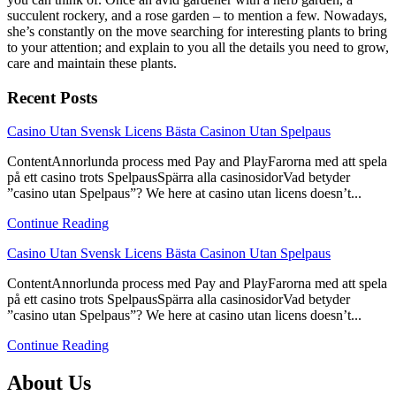
succulent rockery, and a rose garden – to mention a few. Nowadays,
she’s constantly on the move searching for interesting plants to bring
to your attention; and explain to you all the details you need to grow,
care and maintain these plants.
Recent Posts
link
Casino Utan Svensk Licens Bästa Casinon Utan Spelpaus
to
ContentAnnorlunda process med Pay and PlayFarorna med att spela
Casino
på ett casino trots SpelpausSpärra alla casinosidorVad betyder
Utan
”casino utan Spelpaus”? We here at casino utan licens doesn’t...
Svensk
Licens
Continue Reading
Bästa
Casinon
link
Casino Utan Svensk Licens Bästa Casinon Utan Spelpaus
Utan
to
Spelpaus
ContentAnnorlunda process med Pay and PlayFarorna med att spela
Casino
på ett casino trots SpelpausSpärra alla casinosidorVad betyder
Utan
”casino utan Spelpaus”? We here at casino utan licens doesn’t...
Svensk
Licens
Continue Reading
Bästa
Casinon
About Us
Utan
Spelpaus