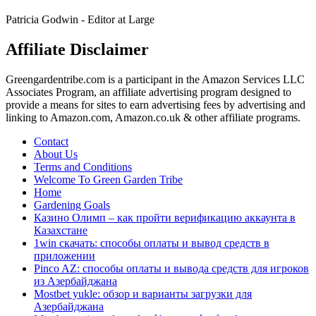
Patricia Godwin - Editor at Large
Affiliate Disclaimer
Greengardentribe.com is a participant in the Amazon Services LLC
Associates Program, an affiliate advertising program designed to
provide a means for sites to earn advertising fees by advertising and
linking to Amazon.com, Amazon.co.uk & other affiliate programs.
Contact
About Us
Terms and Conditions
Welcome To Green Garden Tribe
Home
Gardening Goals
Казино Олимп – как пройти верификацию аккаунта в
Казахстане
1win скачать: способы оплаты и вывод средств в
приложении
Pinco AZ: способы оплаты и вывода средств для игроков
из Азербайджана
Mostbet yukle: обзор и варианты загрузки для
Азербайджана