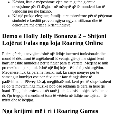
Kështu, lista e mëposhtme vjen me të gjitha gjërat e
nevojshme për t'i dëgjuar në mënyrë që të mundeni kur të
vendosni për një kazino.
Në një prekje elegante, familja e re mbretërore për të përjetuar
simbolet e kreditit provon ngjyra-ngjyra, stilizuar dhe të
dekoruara me dritat e Krishtlindjeve.
Demo e Holly Jolly Bonanza 2 – Shijoni
Lojërat Falas nga loja Roaring Online
E tëra çfarë ju nevojitet është një lidhje interneti funksionale dhe
mund të dëshironi të argëtoheni! E vetmja gjë që me siguri keni
harruar është mundësia për të fituar para të vërteta. Meqenëse nuk
po rrezikoni para, nuk është një lloj loje – është thjesht argëtim.
Meqenëse nuk ka para në rrezik, nuk ka asnjë mënyrë për të
shmangur humbjet ose për të vuajtur fate të ngjashme të
padëshiruara. Përveç kësaj, megjithatë nuk keni pse të shqetësoheni
se do të mbyteni nga muzikë pop ose reklama të tjera sa herë që
luani. Të gjithë profesionistët tanë janë plotësisht objektivë dhe ne
do t'ju tregojmë mendimet tona të vërteta në lidhje me lojërat – të
mirat dhe të këqijat.
Nga krijimi më i ri i Roaring Games