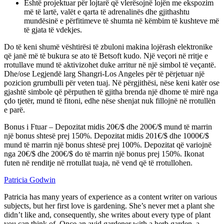
Është projektuar për lojtarë që vlerësojnë lojën me ekspozim
më të lartë, valët e qarta të adrenalinës dhe gjithashtu
mundësinë e përfitimeve të shumta në këmbim të kushteve më
të gjata të vdekjes.
Do të keni shumë vështirësi të zbuloni makina lojërash elektronike
që janë më të bukura se ato të Betsoft kudo. Një veçori në rritje e
rrotullave mund të aktivizohet duke arritur në një simbol të veçantë.
Dhe/ose Legjendë larg Shangri-Los Angeles për të përjetuar një
pozicion grumbulli për veten tuaj. Në përgjithësi, nëse keni katër ose
gjashtë simbole që përputhen të gjitha brenda një dhome të mirë nga
çdo tjetër, mund të fitoni, edhe nëse shenjat nuk fillojnë në rrotullën
e parë.
Bonus i Ftuar – Depozitat midis 20€/$ dhe 200€/$ mund të marrin
një bonus shtesë prej 150%. Depozitat midis 201€/$ dhe 1000€/$
mund të marrin një bonus shtesë prej 100%. Depozitat që variojnë
nga 20€/$ dhe 200€/$ do të marrin një bonus prej 150%. Ikonat
futen në renditje në rrotullat tuaja, në vend që të rrotullohen.
Patricia Godwin
Patricia has many years of experience as a content writer on various
subjects, but her first love is gardening. She’s never met a plant she
didn’t like and, consequently, she writes about every type of plant
you can think of. Once an avid gardener with a herb garden, a