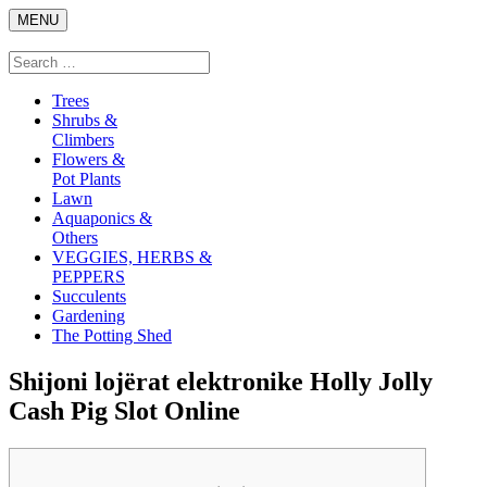
Skip
MENU
to
content
Search
Search
for:
Trees
Shrubs &
Climbers
Flowers &
Pot Plants
Lawn
Aquaponics &
Others
VEGGIES, HERBS &
PEPPERS
Succulents
Gardening
The Potting Shed
Shijoni lojërat elektronike Holly Jolly
Cash Pig Slot Online