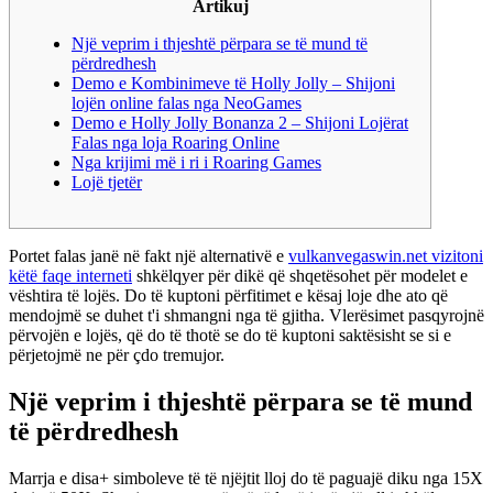
Artikuj
Një veprim i thjeshtë përpara se të mund të
përdredhesh
Demo e Kombinimeve të Holly Jolly – Shijoni
lojën online falas nga NeoGames
Demo e Holly Jolly Bonanza 2 – Shijoni Lojërat
Falas nga loja Roaring Online
Nga krijimi më i ri i Roaring Games
Lojë tjetër
Portet falas janë në fakt një alternativë e
vulkanvegaswin.net vizitoni
këtë faqe interneti
shkëlqyer për dikë që shqetësohet për modelet e
vështira të lojës. Do të kuptoni përfitimet e kësaj loje dhe ato që
mendojmë se duhet t'i shmangni nga të gjitha.
Vlerësimet pasqyrojnë
përvojën e lojës, që do të thotë se do të kuptoni saktësisht se si e
përjetojmë ne për çdo tremujor.
Një veprim i thjeshtë përpara se të mund
të përdredhesh
Marrja e disa+ simboleve të të njëjtit lloj do të paguajë diku nga 15X