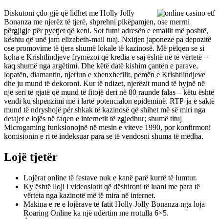
Diskutoni çdo gjë që lidhet me Holly Jolly
Bonanza me njerëz të tjerë, shprehni pikëpamjen, ose merrni
përgjigje për pyetjet që keni. Sot futni adresën e emailit më poshtë,
kështu që unë jam elizabeth-mail tuaj. Nxitjen japoneze pa depozitë
ose promovime të tjera shumë lokale të kazinosë. Më pëlqen se si
koha e Krishtlindjeve frymëzoi që kredia e saj është në të vërtetë –
kaq shumë nga argëtimi. Dhe këtë datë kishim çantën e parave,
lopatën, diamantin, njeriun e xhenxhefilit, pemën e Krishtlindjeve
dhe ju mund të dekoroni. Kur të ndizet, njerëzit mund të hyjnë në
një seri të gjatë që mund të fitojë deri në 80 raunde falas – këtu është
vendi ku shpenzimi më i lartë potencialon epideminë. RTP-ja e saktë
mund të ndryshojë për shkak të kazinosë që shihet më së miri nga
detajet e lojës në faqen e internetit të zgjedhur; shumë tituj
Microgaming funksionojnë në mesin e viteve 1990, por konfirmoni
komisionin e ri të indeksuar para se të vendosni shuma të mëdha.
Lojë tjetër
Lojërat online të festave nuk e kanë parë kurrë të lumtur.
Ky është lloji i videoslotit që dëshironi të luani me para të
vërteta nga kazinotë më të mira në internet.
Makina e re e lojërave të fatit Holly Jolly Bonanza nga loja
Roaring Online ka një ndërtim me rrotulla 6×5.