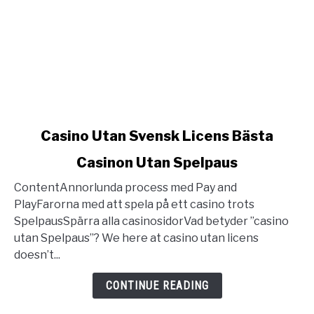
link
Casino Utan Svensk Licens Bästa
to
Casinon Utan Spelpaus
Casino
Utan
ContentAnnorlunda process med Pay and
Svensk
PlayFarorna med att spela på ett casino trots
Licens
SpelpausSpärra alla casinosidorVad betyder ”casino
Bästa
utan Spelpaus”? We here at casino utan licens
Casinon
doesn’t...
Utan
Spelpaus
CONTINUE READING