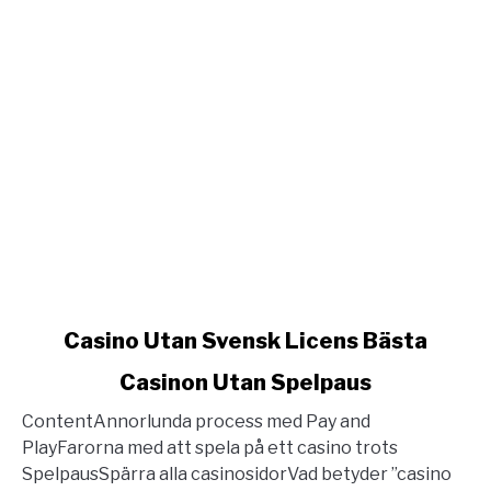
link
Casino Utan Svensk Licens Bästa
to
Casinon Utan Spelpaus
Casino
Utan
ContentAnnorlunda process med Pay and
Svensk
PlayFarorna med att spela på ett casino trots
Licens
SpelpausSpärra alla casinosidorVad betyder ”casino
Bästa