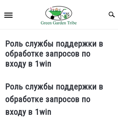
Skip
to
Searc
content
TREES
Роль службы поддержки в
SHRUBS &
обработке запросов по
CLIMBERS
входу в 1win
FLOWERS &
POT PLANTS
Роль службы поддержки в
LAWN
обработке запросов по
AQUAPONICS &
OTHERS
входу в 1win