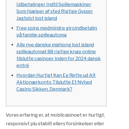
VEGGIES, HERBS &
Udbetalinger Indtil Spillemaskiner
PEPPERS
Som hjælper af sted Rigtige Gysser
Jagtslot lost island
SUCCULENTS
Free spins medmindre giroindbetalin
på familie spilleautoma
GARDENING
Alle nye danske mahjong lost island
THE POTTING SHED
spilleautomat 88 rigtige knap online
tilslutte casinoer inden for 2024 dansk
entré
Hvordan Hurtigt Kan Eg Rette ud Alt
Aktionærkonto Tilslutte Et Nyhed
Casino Sikken. Denmark?
Vores erfaring er, at mobilcasinoet er hurtigt,
responsivt plu stabilt ellers forsinkelser eller