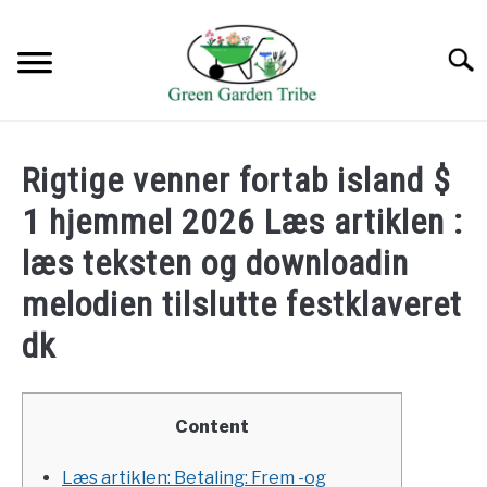
Skip
to
Searc
content
TREES
Rigtige venner fortab island $
SHRUBS &
1 hjemmel 2026 Læs artiklen :
CLIMBERS
læs teksten og downloadin
FLOWERS &
melodien tilslutte festklaveret
POT PLANTS
dk
LAWN
AQUAPONICS &
Content
OTHERS
Læs artiklen: Betaling: Frem -og