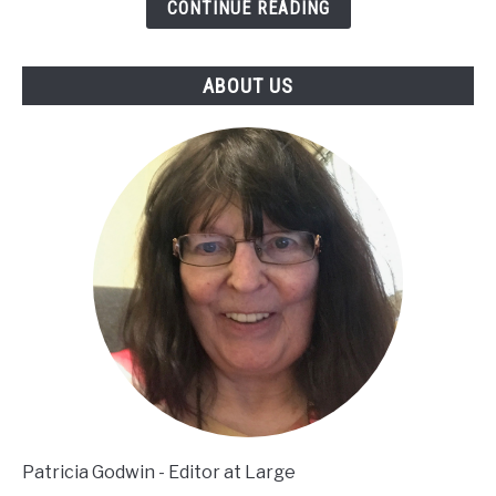
Spelpaus
CONTINUE READING
ABOUT US
Patricia Godwin - Editor at Large