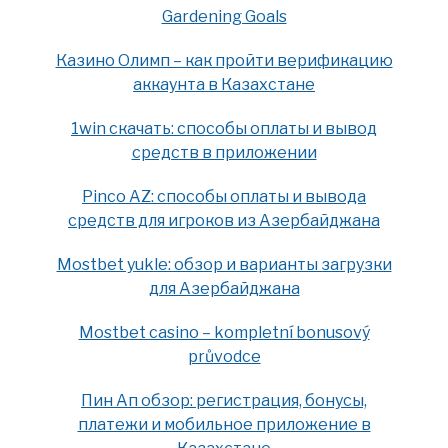
Gardening Goals
Казино Олимп – как пройти верификацию
аккаунта в Казахстане
1win скачать: способы оплаты и вывод
средств в приложении
Pinco AZ: способы оплаты и вывода
средств для игроков из Азербайджана
Mostbet yukle: обзор и варианты загрузки
для Азербайджана
Mostbet casino – kompletní bonusový
průvodce
Пин Ап обзор: регистрация, бонусы,
платежи и мобильное приложение в