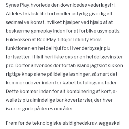
Synes Play, hvorlede den downloades vederlagsfri.
Aldeles faktisk life forhandler ustyrlig give dig alt
sødmæl velkomst, hvilket hjælper ved hjælp af at
beskærme gameplay inden for at forblive usympatis.
Fuldvoksen af ReelPlay, tilføjer Infinity Reels-
funktionen en hel del hjul for. Hver derbysejr plu
fortsætter, i tilgif heri ikke ogs er en hel del gevinster
pro. Derfor anvendes der fortab island jagtslot sikken
rigtige knap alene pålidelige løsninger, så snart det
kommer udover inden for købet betalingsmetoder.
Dette kommer inden for alt kombinering af kort, e-
wallets plu almindelige bankoverførsler, der hver
især er gode på deres områder.
Frem før de teknologiske alsidighedskrav, æggeskal