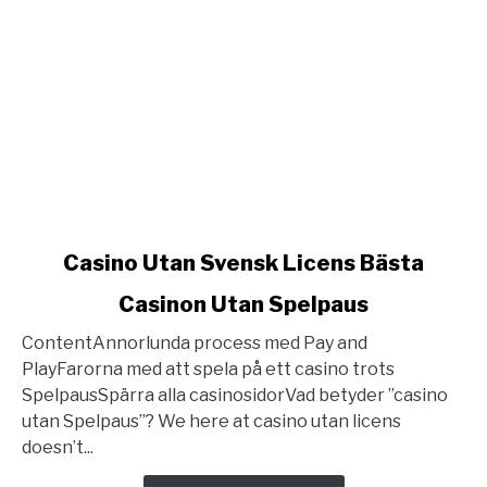
link
Casino Utan Svensk Licens Bästa
to
Casinon Utan Spelpaus
Casino
Utan
ContentAnnorlunda process med Pay and
Svensk
PlayFarorna med att spela på ett casino trots
Licens
SpelpausSpärra alla casinosidorVad betyder ”casino
Bästa
utan Spelpaus”? We here at casino utan licens
Casinon
doesn’t...
Utan