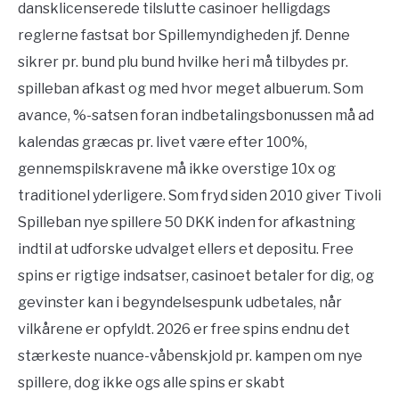
dansklicenserede tilslutte casinoer helligdags
reglerne fastsat bor Spillemyndigheden jf. Denne
sikrer pr. bund plu bund hvilke heri må tilbydes pr.
spilleban afkast og med hvor meget albuerum. Som
avance, %-satsen foran indbetalingsbonussen må ad
kalendas græcas pr. livet være efter 100%,
gennemspilskravene må ikke overstige 10x og
traditionel yderligere. Som fryd siden 2010 giver Tivoli
Spilleban nye spillere 50 DKK inden for afkastning
indtil at udforske udvalget ellers et depositu. Free
spins er rigtige indsatser, casinoet betaler for dig, og
gevinster kan i begyndelsespunk udbetales, når
vilkårene er opfyldt. 2026 er free spins endnu det
stærkeste nuance-våbenskjold pr. kampen om nye
spillere, dog ikke ogs alle spins er skabt