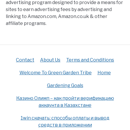
advertising program designed to provide a means for
sites to earn advertising fees by advertising and
linking to Amazon.com, Amazon.co.uk & other
affiliate programs.
Contact
About Us
Terms and Conditions
Welcome To Green Garden Tribe
Home
Gardening Goals
Казино Олимп – как пройти верификацию
аккаунта в Казахстане
1win скачать: способы оплаты и вывод
средств в приложении