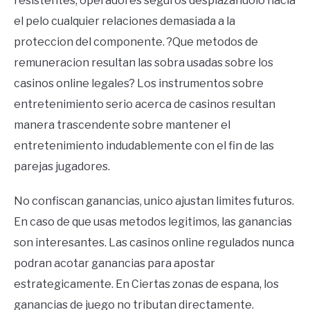
resistentes, operadores seguros desplazandolo hacia
el pelo cualquier relaciones demasiada a la
proteccion del componente. ?Que metodos de
remuneracion resultan las sobra usadas sobre los
casinos online legales? Los instrumentos sobre
entretenimiento serio acerca de casinos resultan
manera trascendente sobre mantener el
entretenimiento indudablemente con el fin de las
parejas jugadores.
No confiscan ganancias, unico ajustan limites futuros.
En caso de que usas metodos legitimos, las ganancias
son interesantes. Las casinos online regulados nunca
podran acotar ganancias para apostar
estrategicamente. En Ciertas zonas de espana, los
ganancias de juego no tributan directamente.