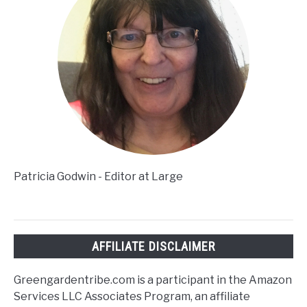
Patricia Godwin - Editor at Large
AFFILIATE DISCLAIMER
Greengardentribe.com is a participant in the Amazon
Services LLC Associates Program, an affiliate