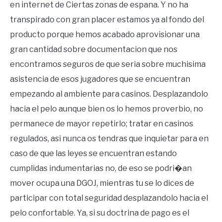
VEGGIES, HERBS &
en internet de Ciertas zonas de espana. Y no ha
PEPPERS
transpirado con gran placer estamos ya al fondo del
producto porque hemos acabado aprovisionar una
SUCCULENTS
gran cantidad sobre documentacion que nos
encontramos seguros de que seria sobre muchisima
GARDENING
asistencia de esos jugadores que se encuentran
THE POTTING SHED
empezando al ambiente para casinos. Desplazandolo
hacia el pelo aunque bien os lo hemos proverbio, no
permanece de mayor repetirlo; tratar en casinos
regulados, asi nunca os tendras que inquietar para en
caso de que las leyes se encuentran estando
cumplidas indumentarias no, de eso se podri�an
mover ocupa una DGOJ, mientras tu se lo dices de
participar con total seguridad desplazandolo hacia el
pelo confortable. Ya, si su doctrina de pago es el