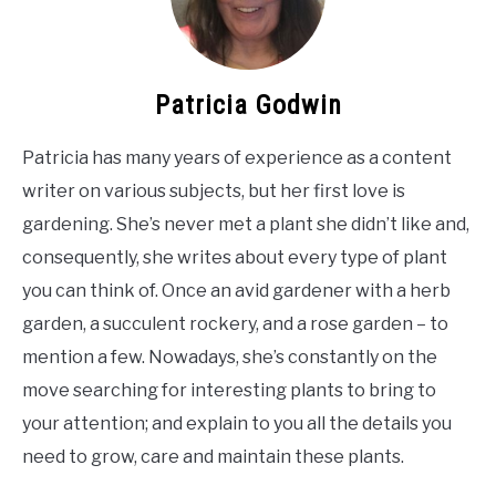
Patricia Godwin
Patricia has many years of experience as a content
writer on various subjects, but her first love is
gardening. She’s never met a plant she didn’t like and,
consequently, she writes about every type of plant
you can think of. Once an avid gardener with a herb
garden, a succulent rockery, and a rose garden – to
mention a few. Nowadays, she’s constantly on the
move searching for interesting plants to bring to
your attention; and explain to you all the details you
need to grow, care and maintain these plants.