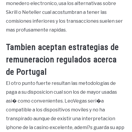
monedero electronico, usa los alternativas sobre
Skrill o Neteller cual acostumbran a tener las
comisiones inferiores y los transacciones suelen ser
mas profusamente rapidas.
Tambien aceptan estrategias de
remuneracion regulados acerca
de Portugal
El otro punto fuerte resultan las metodologias de
paga a su disposicion cual son los de mayor usadas
asi� como convenientes. LeoVegas seri�a
compatible a los dispositivos moviles y no ha
transpirado aunque de existir una interpretacion
iphone de la casino excelente, ademi?s guarda su app