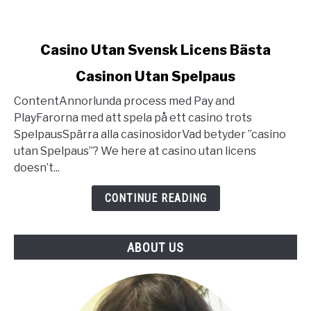
link
Casino Utan Svensk Licens Bästa
to
Casinon Utan Spelpaus
Casino
Utan
ContentAnnorlunda process med Pay and
Svensk
PlayFarorna med att spela på ett casino trots
Licens
SpelpausSpärra alla casinosidorVad betyder ”casino
Bästa
utan Spelpaus”? We here at casino utan licens
Casinon
doesn’t...
Utan
Spelpaus
CONTINUE READING
ABOUT US