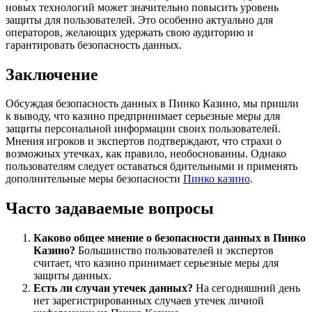
новых технологий может значительно повысить уровень
защиты для пользователей. Это особенно актуально для
операторов, желающих удержать свою аудиторию и
гарантировать безопасность данных.
Заключение
Обсуждая безопасность данных в Пинко Казино, мы пришли
к выводу, что казино предпринимает серьезные меры для
защиты персональной информации своих пользователей.
Мнения игроков и экспертов подтверждают, что страхи о
возможных утечках, как правило, необоснованны. Однако
пользователям следует оставаться бдительными и применять
дополнительные меры безопасности
Пинко казино
.
Часто задаваемые вопросы
Каково общее мнение о безопасности данных в Пинко
Казино?
Большинство пользователей и экспертов
считает, что казино принимает серьезные меры для
защиты данных.
Есть ли случаи утечек данных?
На сегодняшний день
нет зарегистрированных случаев утечек личной