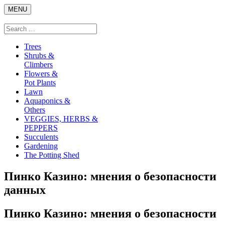
Skip
MENU
to
content
Search
Search
for:
Trees
Shrubs &
Climbers
Flowers &
Pot Plants
Lawn
Aquaponics &
Others
VEGGIES, HERBS &
PEPPERS
Succulents
Gardening
The Potting Shed
Пинко Казино: мнения о безопасности
данных
Пинко Казино: мнения о безопасности