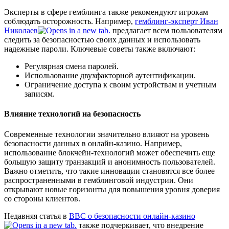
Эксперты в сфере гемблинга также рекомендуют игрокам
соблюдать осторожность. Например,
гемблинг-эксперт Иван
Николаев
предлагает всем пользователям
следить за безопасностью своих данных и использовать
надежные пароли. Ключевые советы также включают:
Регулярная смена паролей.
Использование двухфакторной аутентификации.
Ограничение доступа к своим устройствам и учетным
записям.
Влияние технологий на безопасность
Современные технологии значительно влияют на уровень
безопасности данных в онлайн-казино. Например,
использование блокчейн-технологий может обеспечить еще
большую защиту транзакций и анонимность пользователей.
Важно отметить, что такие инновации становятся все более
распространенными в гемблинговой индустрии. Они
открывают новые горизонты для повышения уровня доверия
со стороны клиентов.
Недавняя статья в
BBC о безопасности онлайн-казино
также подчеркивает, что внедрение