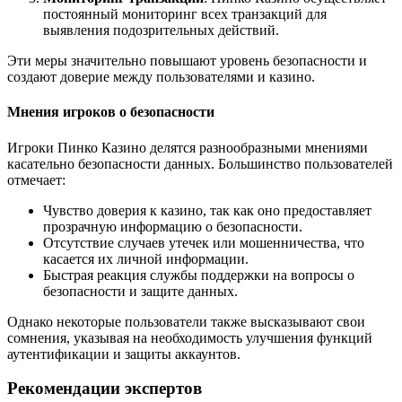
постоянный мониторинг всех транзакций для
выявления подозрительных действий.
Эти меры значительно повышают уровень безопасности и
создают доверие между пользователями и казино.
Мнения игроков о безопасности
Игроки Пинко Казино делятся разнообразными мнениями
касательно безопасности данных. Большинство пользователей
отмечает:
Чувство доверия к казино, так как оно предоставляет
прозрачную информацию о безопасности.
Отсутствие случаев утечек или мошенничества, что
касается их личной информации.
Быстрая реакция службы поддержки на вопросы о
безопасности и защите данных.
Однако некоторые пользователи также высказывают свои
сомнения, указывая на необходимость улучшения функций
аутентификации и защиты аккаунтов.
Рекомендации экспертов