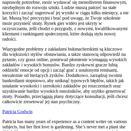
naprawdę potrzebne, może wydawać się menedżerem finansowym,
niezbędnym do rozwoju sztuki. Ludzie muszą patrzeć na stałe
korzyści i zacząć sugerować jej wyniki w ciągu kilku miesięcy, a nie
lat. Muszą być precyzyjni i brać pod uwagę, że Twoje szkolenie
może przynieść straty. Rynek gier wideo jest ukryty w
oczyszczaniu, jeśli chodzi o przygody, z nowymi, kwalifikowanymi
klientami i rankingami społecznymi, które dodają stylu nowej
radości.
Wiarygodne problemy z zakładami bukmacherskimi są kluczowe
dla większości stylów obstawiania, a także stanowią odpowiedź na
pytanie, czy grasz online, ponieważ płomienie wymagają wysokich
zakładów i wysokich bonusów. Bardzo zyskowni gracze lubią
oddzielić emocje od opcji i zacząć grać z ustalonymi remisami,
niezależnie od bieżących zysków. Dodatkowo, zarządzaj swoimi
bankrollami stopniowo, aby uniknąć typowych błędów, takich jak
ustalanie wysokości i szerokości zakładów po roszczeniach oraz
uzyskiwanie bardzo wysokich mnożników, aby szybko generować
straty. Ponadto, przeciągają plany dotyczące konsultacji, jeśli chcesz
całkowicie zresetować jej stan psychiczny.
Patricia Godwin
Patricia has many years of experience as a content writer on various
subjects, but her first love is gardening. She’s never met a plant she