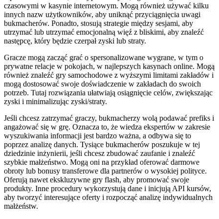
czasowymi w kasynie internetowym. Mogą również używać kilku
innych nazw użytkowników, aby uniknąć przyciągnięcia uwagi
bukmacherów. Ponadto, stosują strategie między sesjami, aby
utrzymać lub utrzymać emocjonalną więź z bliskimi, aby znaleźć
następcę, który będzie czerpał zyski lub straty.
Gracze mogą zacząć grać o spersonalizowane wygrane, w tym o
prywatne relacje w pokojach, w najlepszych kasynach online. Mogą
również znaleźć gry samochodowe z wyższymi limitami zakładów i
mogą dostosować swoje doświadczenie w zakładach do swoich
potrzeb. Tutaj rozwiązania ułatwiają osiągnięcie celów, zwiększając
zyski i minimalizując zyski/straty.
Jeśli chcesz zatrzymać graczy, bukmacherzy wolą podawać prefiks i
angażować się w grę. Oznacza to, że wiedza ekspertów w zakresie
wyszukiwania informacji jest bardzo ważna, a odbywa się to
poprzez analizę danych. Tysiące bukmacherów poszukuje w tej
dziedzinie inżynierii, jeśli chcesz zbudować zaufanie i znaleźć
szybkie małżeństwo. Mogą oni na przykład oferować darmowe
obroty lub bonusy transferowe dla partnerów o wysokiej polityce.
Oferują nawet ekskluzywne gry flash, aby promować swoje
produkty. Inne procedury wykorzystują dane i inicjują API kursów,
aby tworzyć interesujące oferty i rozpocząć analizę indywidualnych
małżeństw.