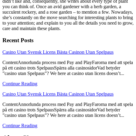
didn’t like and, consequently, she writes about every type of plant
you can think of. Once an avid gardener with a herb garden, a
succulent rockery, and a rose garden – to mention a few. Nowadays,
she’s constantly on the move searching for interesting plants to bring
to your attention; and explain to you all the details you need to grow,
care and maintain these plants.
Recent Posts
link
Casino Utan Svensk Licens Bästa Casinon Utan Spelpaus
to
ContentAnnorlunda process med Pay and PlayFarorna med att spela
Casino
på ett casino trots SpelpausSpärra alla casinosidorVad betyder
Utan
”casino utan Spelpaus”? We here at casino utan licens doesn’t...
Svensk
Licens
Continue Reading
Bästa
Casinon
link
Casino Utan Svensk Licens Bästa Casinon Utan Spelpaus
Utan
to
Spelpaus
ContentAnnorlunda process med Pay and PlayFarorna med att spela
Casino
på ett casino trots SpelpausSpärra alla casinosidorVad betyder
Utan
”casino utan Spelpaus”? We here at casino utan licens doesn’t...
Svensk
Licens
Continue Reading
Bästa
Casinon