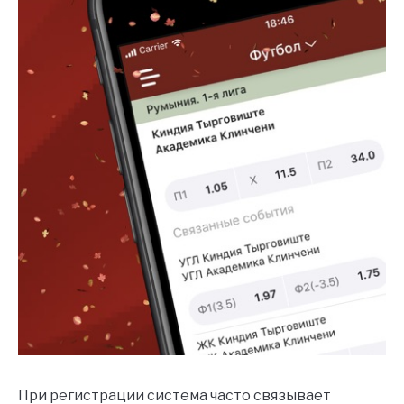
При регистрации система часто связывает