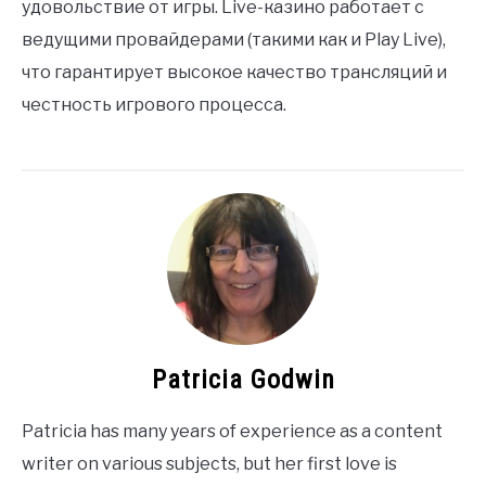
удовольствие от игры. Live-казино работает с
ведущими провайдерами (такими как и Play Live),
что гарантирует высокое качество трансляций и
честность игрового процесса.
Patricia Godwin
Patricia has many years of experience as a content
writer on various subjects, but her first love is