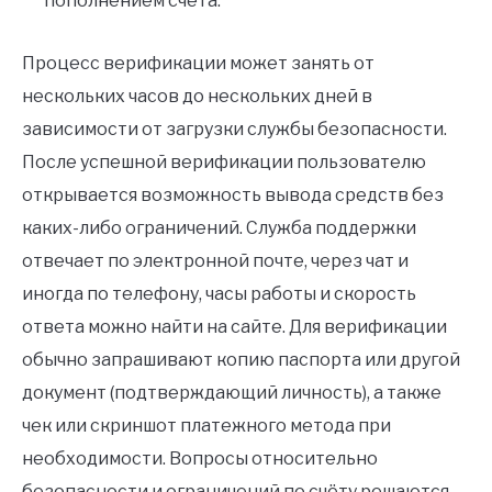
пополнением счета.
Процесс верификации может занять от
нескольких часов до нескольких дней в
зависимости от загрузки службы безопасности.
После успешной верификации пользователю
открывается возможность вывода средств без
каких-либо ограничений. Служба поддержки
отвечает по электронной почте, через чат и
иногда по телефону, часы работы и скорость
ответа можно найти на сайте. Для верификации
обычно запрашивают копию паспорта или другой
документ (подтверждающий личность), а также
чек или скриншот платежного метода при
необходимости. Вопросы относительно
безопасности и ограничений по счёту решаются