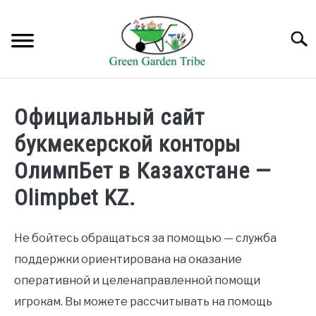
Skip
to
Searc
content
TREES
Официальный сайт
SHRUBS &
букмекерской конторы
CLIMBERS
ОлимпБет в Казахстане —
FLOWERS &
Olimpbet KZ.
POT PLANTS
LAWN
Не бойтесь обращаться за помощью — служба
поддержки ориентирована на оказание
AQUAPONICS &
оперативной и целенаправленной помощи
OTHERS
игрокам. Вы можете рассчитывать на помощь