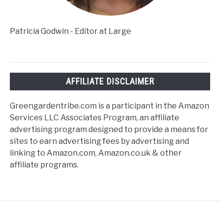
Patricia Godwin - Editor at Large
AFFILIATE DISCLAIMER
Greengardentribe.com is a participant in the Amazon
Services LLC Associates Program, an affiliate
advertising program designed to provide a means for
sites to earn advertising fees by advertising and
linking to Amazon.com, Amazon.co.uk & other
affiliate programs.