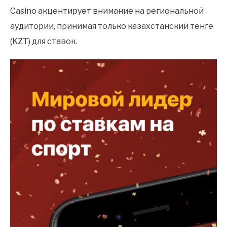
Casino акцентирует внимание на региональной
аудитории, принимая только казахстанский тенге
(KZT) для ставок.