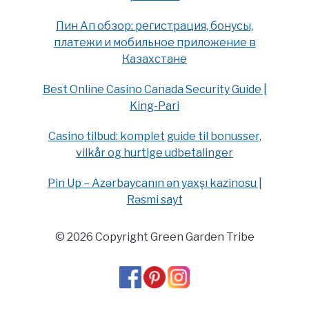
Пин Ап обзор: регистрация, бонусы,
платежи и мобильное приложение в
Казахстане
Best Online Casino Canada Security Guide |
King-Pari
Casino tilbud: komplet guide til bonusser,
vilkår og hurtige udbetalinger
Pin Up – Azərbaycanın ən yaxşı kazinosu |
Rəsmi sayt
© 2026 Copyright Green Garden Tribe