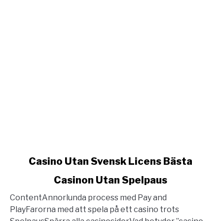
link
Casino Utan Svensk Licens Bästa
to
Casinon Utan Spelpaus
Casino
Utan
ContentAnnorlunda process med Pay and
Svensk
PlayFarorna med att spela på ett casino trots
Licens