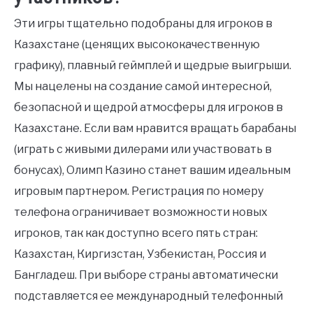
Эти игры тщательно подобраны для игроков в
Казахстане (ценящих высококачественную
графику), плавный геймплей и щедрые выигрыши.
Мы нацелены на создание самой интересной,
безопасной и щедрой атмосферы для игроков в
Казахстане. Если вам нравится вращать барабаны
(играть с живыми дилерами или участвовать в
бонусах), Олимп Казино станет вашим идеальным
игровым партнером. Регистрация по номеру
телефона ограничивает возможности новых
игроков, так как доступно всего пять стран:
Казахстан, Киргизстан, Узбекистан, Россия и
Бангладеш. При выборе страны автоматически
подставляется ее международный телефонный