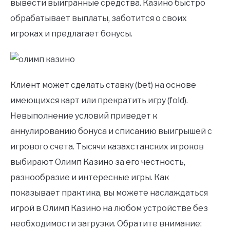
вывести выигранные средства. Казино быстро
обрабатывает выплаты, заботится о своих
игроках и предлагает бонусы.
Клиент может сделать ставку (bet) на основе
имеющихся карт или прекратить игру (fold).
Невыполнение условий приведет к
аннулированию бонуса и списанию выигрышей с
игрового счета. Тысячи казахстанских игроков
выбирают Олимп Казино за его честность,
разнообразие и интересные игры. Как
показывает практика, вы можете наслаждаться
игрой в Олимп Казино на любом устройстве без
необходимости загрузки. Обратите внимание: