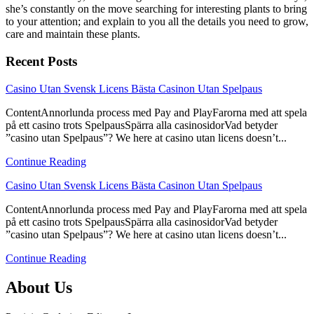
she’s constantly on the move searching for interesting plants to bring
to your attention; and explain to you all the details you need to grow,
care and maintain these plants.
Recent Posts
link
Casino Utan Svensk Licens Bästa Casinon Utan Spelpaus
to
ContentAnnorlunda process med Pay and PlayFarorna med att spela
Casino
på ett casino trots SpelpausSpärra alla casinosidorVad betyder
Utan
”casino utan Spelpaus”? We here at casino utan licens doesn’t...
Svensk
Licens
Continue Reading
Bästa
Casinon
link
Casino Utan Svensk Licens Bästa Casinon Utan Spelpaus
Utan
to
Spelpaus
ContentAnnorlunda process med Pay and PlayFarorna med att spela
Casino
på ett casino trots SpelpausSpärra alla casinosidorVad betyder
Utan
”casino utan Spelpaus”? We here at casino utan licens doesn’t...
Svensk
Licens
Continue Reading
Bästa
Casinon
About Us
Utan
Spelpaus