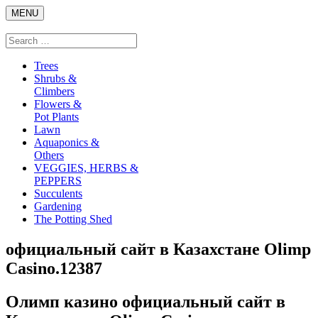
Skip
MENU
to
content
Search
Search
for:
Trees
Shrubs &
Climbers
Flowers &
Pot Plants
Lawn
Aquaponics &
Others
VEGGIES, HERBS &
PEPPERS
Succulents
Gardening
The Potting Shed
официальный сайт в Казахстане Olimp
Casino.12387
Олимп казино официальный сайт в