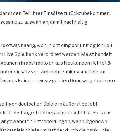
damit den Teil Ihrer Einsätze zurückzubekommen.
gscasino zu auswählen, damit nachhaltig
ird etwas haarig, wohl nicht ding der unmöglichkeit.
em Live Spielbank verordnet werden. Meist handelt
igeunern in abstracto an aus Neukunden richtet &
g unter einsatz von viel mehr zahlungsmittel zum
bar-Casinos keine herausragenden Bonusangebote pro
sseitigen deutschen Spielern äußerst beliebt,
le drehstange Titel herausgebracht hat. Falls das
rt of angewandten Entscheidungen, wann, irgendwo
m Glücksspielanbieter müsst der durch die bank unter