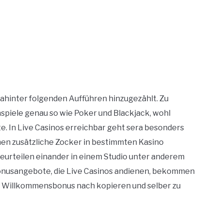
hinter folgenden Aufführen hinzugezählt. Zu
nspiele genau so wie Poker und Blackjack, wohl
te. In Live Casinos erreichbar geht sera besonders
aumen zusätzliche Zocker in bestimmten Kasino
eurteilen einander in einem Studio unter anderem
Bonusangebote, die Live Casinos andienen, bekommen
em Willkommensbonus nach kopieren und selber zu