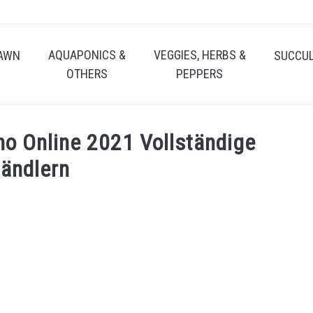
AQUAPONICS &
VEGGIES, HERBS &
AWN
SUCCU
OTHERS
PEPPERS
no Online 2021 Vollständige
ändlern