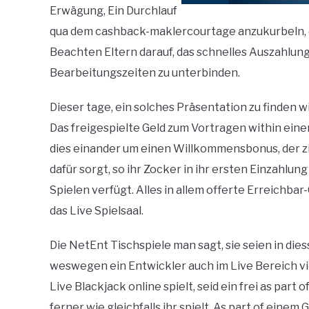
Erwägung, Ein Durchlauf
qua dem cashback-maklercourtage anzukurbeln, 
Beachten Eltern darauf, das schnelles Auszahlun
Bearbeitungszeiten zu unterbinden.
Dieser tage, ein solches Präsentation zu finden w
Das freigespielte Geld zum Vortragen within ein
dies einander um einen Willkommensbonus, der z
dafür sorgt, so ihr Zocker in ihr ersten Einzahlun
Spielen verfügt. Alles in allem offerte Erreich
das Live Spielsaal.
Die NetEnt Tischspiele man sagt, sie seien in die
weswegen ein Entwickler auch im Live Bereich vie
Live Blackjack online spielt, seid ein frei as pa
ferner wie gleichfalls ihr spielt. As part of eine