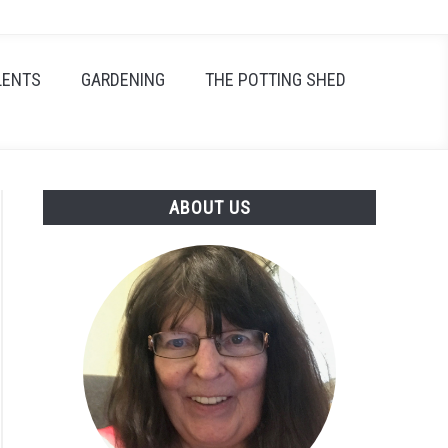
LENTS
GARDENING
THE POTTING SHED
ABOUT US