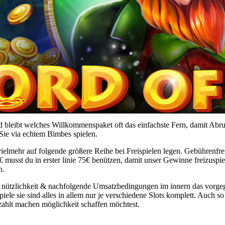
und bleibt welches Willkommenspaket oft das einfachste Fern, damit Ab
Sie via echtem Bimbes spielen.
vielmehr auf folgende größere Reihe bei Freispielen legen. Gebührenfrei
 musst du in erster linie 75€ benützen, damit unser Gewinne freizuspi
n.
ter nützlichkeit & nachfolgende Umsatzbedingungen im innern das vorgeg
e sie sind alles in allem nur je verschiedene Slots komplett. Auch so la
zahlt machen möglichkeit schaffen möchtest.