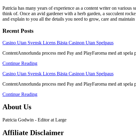
Patricia has many years of experience as a content writer on various su
think of. Once an avid gardener with a herb garden, a succulent rocker
and explain to you all the details you need to grow, care and maintain 
Recent Posts
link
Casino Utan Svensk Licens Bästa Casinon Utan Spelpaus
to
ContentAnnorlunda process med Pay and PlayFarorna med att spela på e
Casino
Utan
Continue Reading
Svensk
Licens
link
Casino Utan Svensk Licens Bästa Casinon Utan Spelpaus
Bästa
to
Casinon
ContentAnnorlunda process med Pay and PlayFarorna med att spela på e
Casino
Utan
Utan
Spelpaus
Continue Reading
Svensk
Licens
About Us
Bästa
Casinon
Utan
Patricia Godwin - Editor at Large
Spelpaus
Affiliate Disclaimer