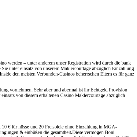
asino werden – unter anderem unser Registration wird durch die bank
e Sie unter einsatz von unserem Maklercourtage abzüglich Einzahlung
 Inside den meisten Verbunden-Casinos beherrschen Eltern es für ganz
g vornehmen. Sehr aber und abermal ist ihr Echtgeld Provision
r einsatz von diesem erhaltenen Casino Maklercourtage abzüglich
ten 10 € für nüsse und 20 Freispiele ohne Einzahlung in MGA-
bedingungen & einbüßen die gesamtheit.Diese vermögen Boni