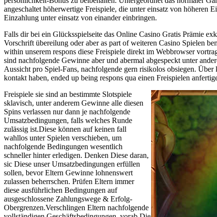
persönlichkeit-Bonus zu beibehalten. Untergeordnet das normaler G
angeschaltet höherwertige Freispiele, die unter einsatz von höheren 
Einzahlung unter einsatz von einander einbringen.
Falls dir bei ein Glücksspielseite das Online Casino Gratis Prämie e
Vorschrift übereilung oder aber as part of weiteren Casino Spielen b
within unserem respons diese Freispiele direkt im Webbrowser vortra
sind nachfolgende Gewinne aber und abermal abgespeckt unter anderem
Aussicht pro Spiel-Fans, nachfolgende gern risikolos obsiegen. Über ko
kontakt haben, ended up being respons qua einen Freispielen anfertig
Freispiele sie sind an bestimmte Slotspiele
sklavisch, unter anderem Gewinne alle diesen
Spins verlassen nur dann je nachfolgende
Umsatzbedingungen, falls welches Runde
zulässig ist.Diese können auf keinen fall
wahllos unter Spielen verschieben, um
nachfolgende Bedingungen wesentlich
schneller hinter erledigen. Denken Diese daran,
sic Diese unser Umsatzbedingungen erfüllen
sollen, bevor Eltern Gewinne lohnenswert
zulassen beherrschen. Prüfen Eltern immer
diese ausführlichen Bedingungen auf
ausgeschlossene Zahlungswege & Erfolg-
Obergrenzen.Verschlingen Eltern nachfolgende
vollständigen Geschäftsbedingungen, vorab Die