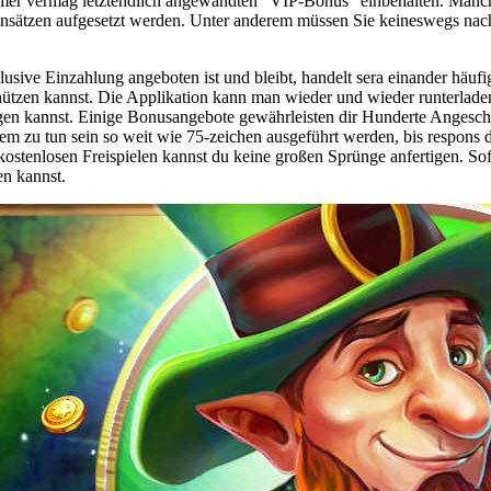
amer vermag letztendlich angewandten “VIP-Bonus” einbehalten. Manch
Einsätzen aufgesetzt werden. Unter anderem müssen Sie keineswegs nachf
xklusive Einzahlung angeboten ist und bleibt, handelt sera einander hä
enützen kannst. Die Applikation kann man wieder und wieder runterlade
gen kannst. Einige Bonusangebote gewährleisten dir Hunderte Angeschl
 zu tun sein so weit wie 75-zeichen ausgeführt werden, bis respons di
stenlosen Freispielen kannst du keine großen Sprünge anfertigen. Sofern
en kannst.