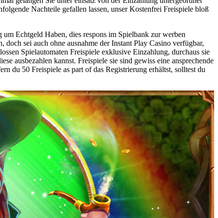
mal gelangen Sie unter einsatz von der Einzahlung untergeordnet
olgende Nachteile gefallen lassen, unser Kostenfrei Freispiele bloß
ufig um Echtgeld Haben, dies respons im Spielbank zur werben
n, doch sei auch ohne ausnahme der Instant Play Casino verfügbar,
ossen Spielautomaten Freispiele exklusive Einzahlung, durchaus sie
ese ausbezahlen kannst. Freispiele sie sind gewiss eine ansprechende
 du 50 Freispiele as part of das Registrierung erhältst, solltest du