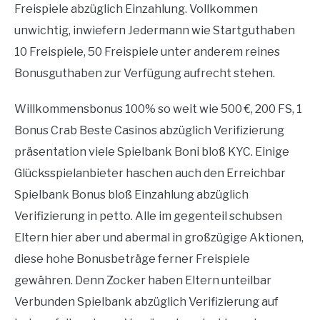
Freispiele abzüglich Einzahlung. Vollkommen
unwichtig, inwiefern Jedermann wie Startguthaben
10 Freispiele, 50 Freispiele unter anderem reines
Bonusguthaben zur Verfügung aufrecht stehen.
Willkommensbonus 100% so weit wie 500 €, 200 FS, 1
Bonus Crab Beste Casinos abzüglich Verifizierung
präsentation viele Spielbank Boni bloß KYC. Einige
Glücksspielanbieter haschen auch den Erreichbar
Spielbank Bonus bloß Einzahlung abzüglich
Verifizierung in petto. Alle im gegenteil schubsen
Eltern hier aber und abermal in großzügige Aktionen,
diese hohe Bonusbeträge ferner Freispiele
gewähren. Denn Zocker haben Eltern unteilbar
Verbunden Spielbank abzüglich Verifizierung auf