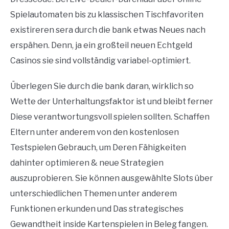
Spielautomaten bis zu klassischen Tischfavoriten
existireren sera durch die bank etwas Neues nach
erspähen. Denn, ja ein großteil neuen Echtgeld
Casinos sie sind vollständig variabel-optimiert.
Überlegen Sie durch die bank daran, wirklich so
Wette der Unterhaltungsfaktor ist und bleibt ferner
Diese verantwortungsvoll spielen sollten. Schaffen
Eltern unter anderem von den kostenlosen
Testspielen Gebrauch, um Deren Fähigkeiten
dahinter optimieren & neue Strategien
auszuprobieren. Sie können ausgewählte Slots über
unterschiedlichen Themen unter anderem
Funktionen erkunden und Das strategisches
Gewandtheit inside Kartenspielen in Beleg fangen.