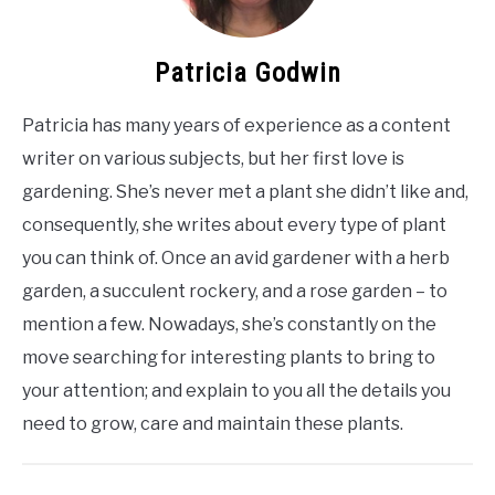
Patricia Godwin
Patricia has many years of experience as a content
writer on various subjects, but her first love is
gardening. She’s never met a plant she didn’t like and,
consequently, she writes about every type of plant
you can think of. Once an avid gardener with a herb
garden, a succulent rockery, and a rose garden – to
mention a few. Nowadays, she’s constantly on the
move searching for interesting plants to bring to
your attention; and explain to you all the details you
need to grow, care and maintain these plants.