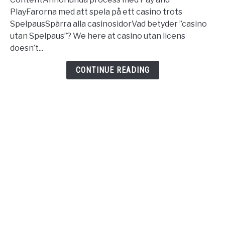
Svensk
PlayFarorna med att spela på ett casino trots
Licens
SpelpausSpärra alla casinosidorVad betyder ”casino
Bästa
utan Spelpaus”? We here at casino utan licens
Casinon
doesn’t...
Utan
Spelpaus
CONTINUE READING