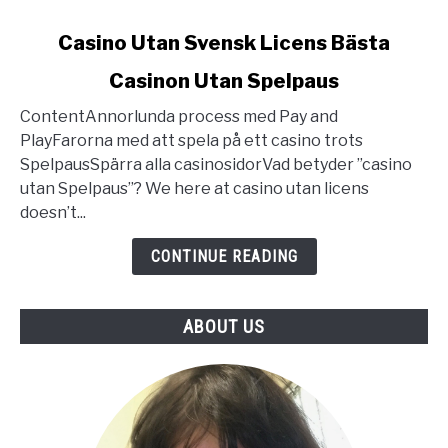
link
Casino Utan Svensk Licens Bästa
to
Casinon Utan Spelpaus
Casino
Utan
ContentAnnorlunda process med Pay and
Svensk
PlayFarorna med att spela på ett casino trots
Licens
SpelpausSpärra alla casinosidorVad betyder ”casino
Bästa
utan Spelpaus”? We here at casino utan licens
Casinon
doesn’t...
Utan
Spelpaus
CONTINUE READING
ABOUT US