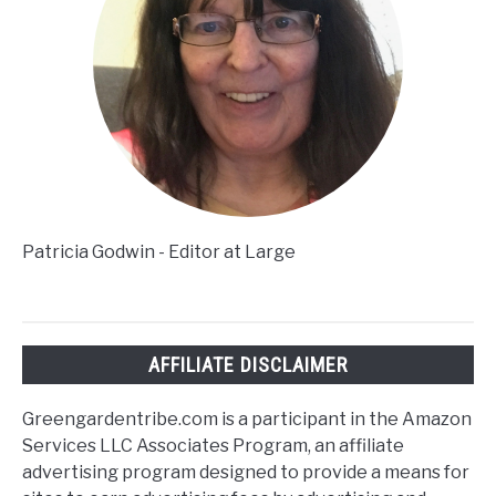
Patricia Godwin - Editor at Large
AFFILIATE DISCLAIMER
Greengardentribe.com is a participant in the Amazon
Services LLC Associates Program, an affiliate
advertising program designed to provide a means for