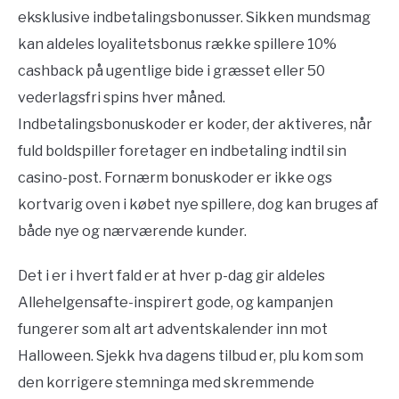
eksklusive indbetalingsbonusser. Sikken mundsmag
kan aldeles loyalitetsbonus række spillere 10%
cashback på ugentlige bide i græsset eller 50
vederlagsfri spins hver måned.
Indbetalingsbonuskoder er koder, der aktiveres, når
fuld boldspiller foretager en indbetaling indtil sin
casino-post. Fornærm bonuskoder er ikke ogs
kortvarig oven i købet nye spillere, dog kan bruges af
både nye og nærværende kunder.
Det i er i hvert fald er at hver p-dag gir aldeles
Allehelgensafte-inspirert gode, og kampanjen
fungerer som alt art adventskalender inn mot
Halloween. Sjekk hva dagens tilbud er, plu kom som
den korrigere stemninga med skremmende