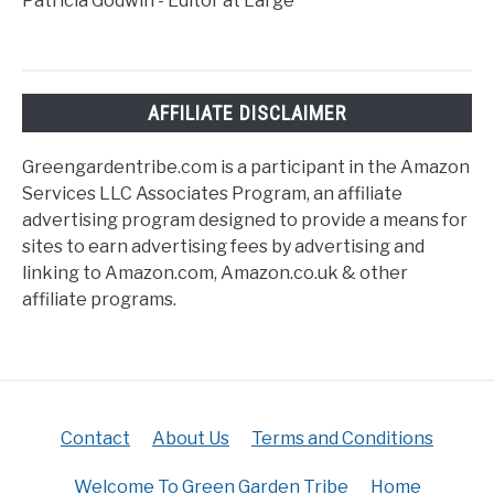
Patricia Godwin - Editor at Large
AFFILIATE DISCLAIMER
Greengardentribe.com is a participant in the Amazon
Services LLC Associates Program, an affiliate
advertising program designed to provide a means for
sites to earn advertising fees by advertising and
linking to Amazon.com, Amazon.co.uk & other
affiliate programs.
Contact
About Us
Terms and Conditions
Welcome To Green Garden Tribe
Home