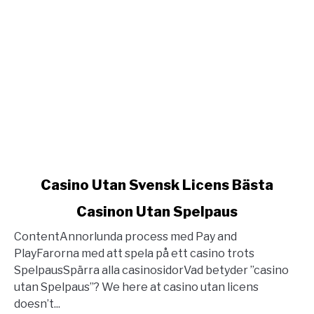
link
Casino Utan Svensk Licens Bästa
to
Casinon Utan Spelpaus
Casino
Utan
ContentAnnorlunda process med Pay and
Svensk
PlayFarorna med att spela på ett casino trots
Licens
SpelpausSpärra alla casinosidorVad betyder ”casino
Bästa
utan Spelpaus”? We here at casino utan licens
Casinon
doesn’t...
Utan