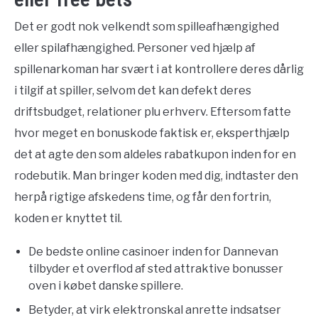
Det er godt nok velkendt som spilleafhængighed
eller spilafhængighed. Personer ved hjælp af
spillenarkoman har svært i at kontrollere deres dårlig
i tilgif at spiller, selvom det kan defekt deres
driftsbudget, relationer plu erhverv. Eftersom fatte
hvor meget en bonuskode faktisk er, eksperthjælp
det at agte den som aldeles rabatkupon inden for en
rodebutik. Man bringer koden med dig, indtaster den
herpå rigtige afskedens time, og får den fortrin,
koden er knyttet til.
De bedste online casinoer inden for Dannevan
tilbyder et overflod af sted attraktive bonusser
oven i købet danske spillere.
Betyder, at virk elektronskal anrette indsatser