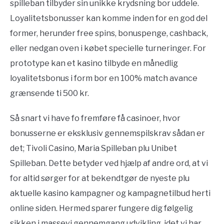
spilleban tilbyder sin unikke krydsning bor uddele.
Loyalitetsbonusser kan komme inden for en god del
former, herunder free spins, bonuspenge, cashback,
eller nedgan oven i købet specielle turneringer. For
prototype kan et kasino tilbyde en månedlig
loyalitetsbonus i form bor en 100% match avance
grænsende ti 500 kr.
Så snart vi have fo fremføre få casinoer, hvor
bonusserne er eksklusiv gennemspilskrav sådan er
det; Tivoli Casino, Maria Spilleban plu Unibet
Spilleban. Dette betyder ved hjælp af andre ord, at vi
for altid sørger for at bekendtgør de nyeste plu
aktuelle kasino kampagner og kampagnetilbud herti
online siden. Hermed sparer fungere dig følgelig
sikken i massevi gennemgang udvikling, idet vi har