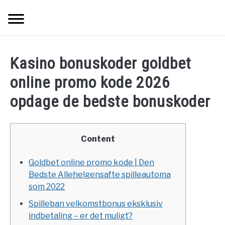
Skip
Searc
to
content
TREES
Kasino bonuskoder goldbet
SHRUBS &
online promo kode 2026
CLIMBERS
opdage de bedste bonuskoder
FLOWERS &
POT PLANTS
Content
LAWN
Goldbet online promo kode | Den
Bedste Allehelgensafte spilleautoma
som 2022
AQUAPONICS &
OTHERS
Spilleban velkomstbonus eksklusiv
indbetaling – er det muligt?