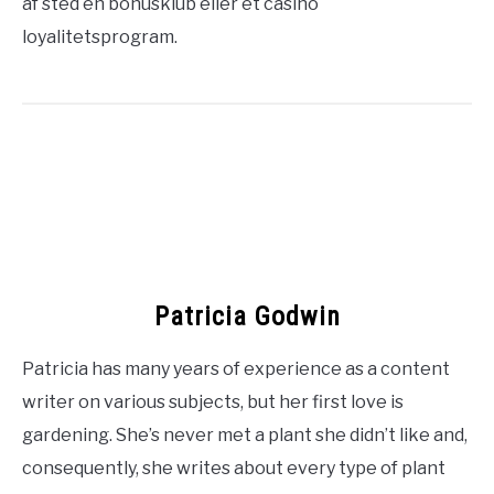
af sted en bonusklub eller et casino
loyalitetsprogram.
Patricia Godwin
Patricia has many years of experience as a content
writer on various subjects, but her first love is
gardening. She’s never met a plant she didn’t like and,
consequently, she writes about every type of plant