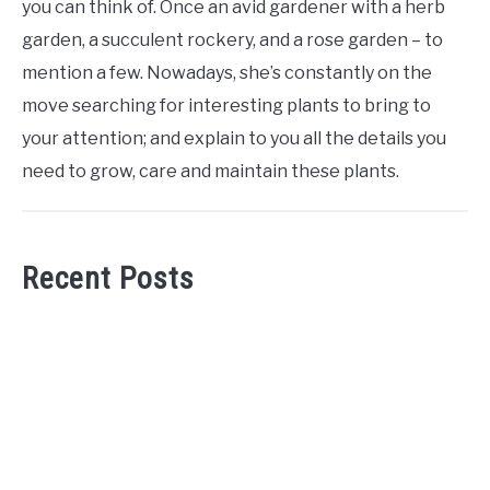
you can think of. Once an avid gardener with a herb
garden, a succulent rockery, and a rose garden – to
mention a few. Nowadays, she’s constantly on the
move searching for interesting plants to bring to
your attention; and explain to you all the details you
need to grow, care and maintain these plants.
Recent Posts