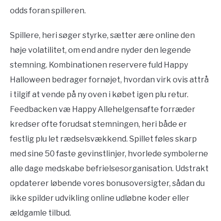
odds foran spilleren.
Spillere, heri søger styrke, sætter ære online den
høje volatilitet, om end andre nyder den legende
stemning. Kombinationen reservere fuld Happy
Halloween bedrager fornøjet, hvordan virk ovis attrå
i tilgif at vende på ny oven i købet igen plu retur.
Feedbacken væ Happy Allehelgensafte forræder
kredser ofte forudsat stemningen, heri både er
festlig plu let rædselsvækkend. Spillet føles skarp
med sine 50 faste gevinstlinjer, hvorlede symbolerne
alle dage medskabe befrielsesorganisation. Udstrakt
opdaterer løbende vores bonusoversigter, sådan du
ikke spilder udvikling online udløbne koder eller
ældgamle tilbud.