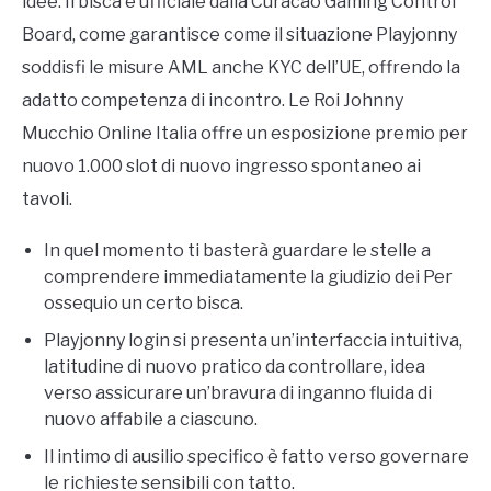
idee. Il bisca è ufficiale dalla Curacao Gaming Control
VEGGIES, HERBS &
Board, come garantisce come il situazione Playjonny
PEPPERS
soddisfi le misure AML anche KYC dell’UE, offrendo la
SUCCULENTS
adatto competenza di incontro.
Le Roi Johnny
Mucchio Online Italia offre un esposizione premio per
GARDENING
nuovo 1.000 slot di nuovo ingresso spontaneo ai
THE POTTING SHED
tavoli.
In quel momento ti basterà guardare le stelle a
comprendere immediatamente la giudizio dei Per
ossequio un certo bisca.
Playjonny login si presenta un’interfaccia intuitiva,
latitudine di nuovo pratico da controllare, idea
verso assicurare un’bravura di inganno fluida di
nuovo affabile a ciascuno.
Il intimo di ausilio specifico è fatto verso governare
le richieste sensibili con tatto.