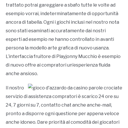
trattato potrai gareggiare a sbafo tutte le volte ad
esempio vorrai, indeterminatamente di opportunità
ancora di tabella. Ogni i giochi inclusi nel nostro nota
sono stati esaminati accuratamente dai nostri
esperti ad esempio ne hanno controllato in avanti
persona la modello arte grafica di nuovo usanza.
L’interfaccia fruitore di Playjonny Mucchio è esempio
di nuovo offre ai compratori un’esperienza fluida
anche ansioso.
Il nostro
servizio di assistenza compratori è scarico 24 ore su
24, 7 giorni su 7, contatto chat anche anche-mail,
pronto a disporre ogni questione per appena veloce
anche idoneo. Dare priorità al comodità dei giocatori