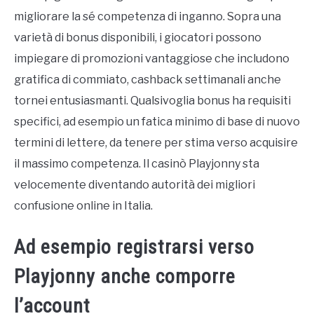
migliorare la sé competenza di inganno. Sopra una
varietà di bonus disponibili, i giocatori possono
impiegare di promozioni vantaggiose che includono
gratifica di commiato, cashback settimanali anche
tornei entusiasmanti. Qualsivoglia bonus ha requisiti
specifici, ad esempio un fatica minimo di base di nuovo
termini di lettere, da tenere per stima verso acquisire
il massimo competenza. Il casinò Playjonny sta
velocemente diventando autorità dei migliori
confusione online in Italia.
Ad esempio registrarsi verso
Playjonny anche comporre
l’account