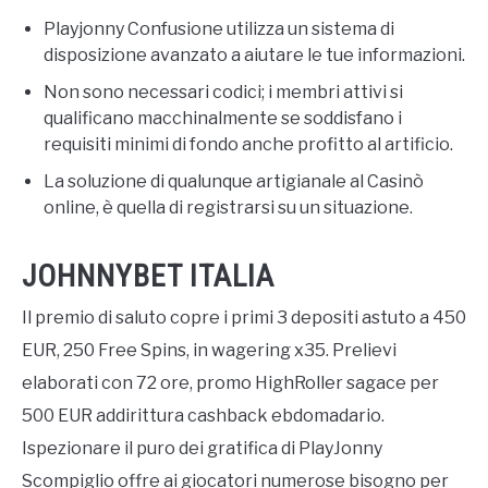
Playjonny Confusione utilizza un sistema di
disposizione avanzato a aiutare le tue informazioni.
Non sono necessari codici; i membri attivi si
qualificano macchinalmente se soddisfano i
requisiti minimi di fondo anche profitto al artificio.
La soluzione di qualunque artigianale al Casinò
online, è quella di registrarsi su un situazione.
JOHNNYBET ITALIA
Il premio di saluto copre i primi 3 depositi astuto a 450
EUR, 250 Free Spins, in wagering x35. Prelievi
elaborati con 72 ore, promo HighRoller sagace per
500 EUR addirittura cashback ebdomadario.
Ispezionare il puro dei gratifica di PlayJonny
Scompiglio offre ai giocatori numerose bisogno per