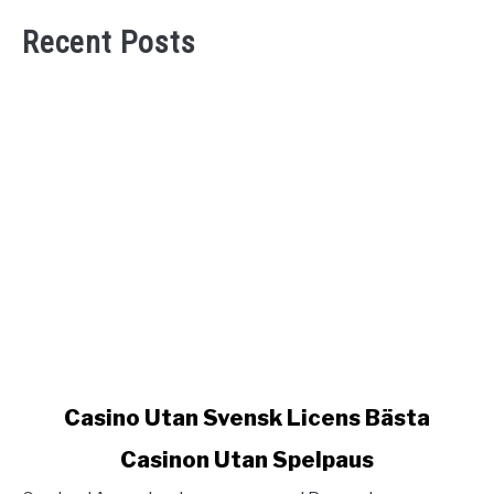
Recent Posts
link
Casino Utan Svensk Licens Bästa
to
Casinon Utan Spelpaus
Casino
Utan