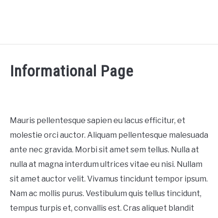
TREES
Informational Page
SHRUBS &
CLIMBERS
FLOWERS &
Mauris pellentesque sapien eu lacus efficitur, et
POT PLANTS
molestie orci auctor. Aliquam pellentesque malesuada
ante nec gravida. Morbi sit amet sem tellus. Nulla at
LAWN
nulla at magna interdum ultrices vitae eu nisi. Nullam
AQUAPONICS &
sit amet auctor velit. Vivamus tincidunt tempor ipsum.
OTHERS
Nam ac mollis purus. Vestibulum quis tellus tincidunt,
tempus turpis et, convallis est. Cras aliquet blandit
VEGGIES, HERBS &