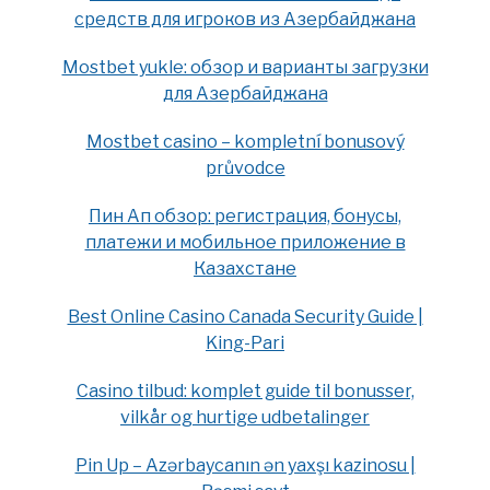
средств для игроков из Азербайджана
Mostbet yukle: обзор и варианты загрузки
для Азербайджана
Mostbet casino – kompletní bonusový
průvodce
Пин Ап обзор: регистрация, бонусы,
платежи и мобильное приложение в
Казахстане
Best Online Casino Canada Security Guide |
King-Pari
Casino tilbud: komplet guide til bonusser,
vilkår og hurtige udbetalinger
Pin Up – Azərbaycanın ən yaxşı kazinosu |