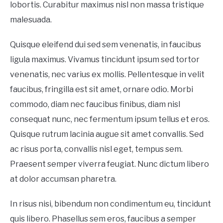
lobortis. Curabitur maximus nisl non massa tristique
PEPPERS
malesuada.
SUCCULENTS
Quisque eleifend dui sed sem venenatis, in faucibus
GARDENING
ligula maximus. Vivamus tincidunt ipsum sed tortor
venenatis, nec varius ex mollis. Pellentesque in velit
THE POTTING SHED
faucibus, fringilla est sit amet, ornare odio. Morbi
commodo, diam nec faucibus finibus, diam nisl
consequat nunc, nec fermentum ipsum tellus et eros.
Quisque rutrum lacinia augue sit amet convallis. Sed
ac risus porta, convallis nisl eget, tempus sem.
Praesent semper viverra feugiat. Nunc dictum libero
at dolor accumsan pharetra.
In risus nisi, bibendum non condimentum eu, tincidunt
quis libero. Phasellus sem eros, faucibus a semper