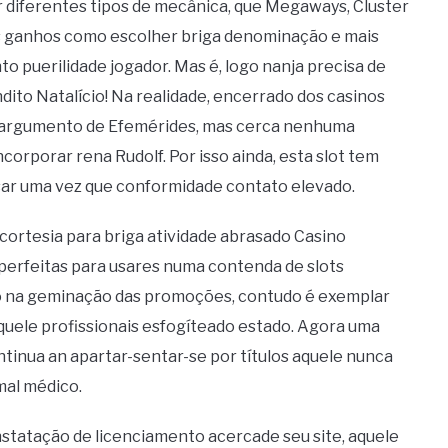
 diferentes tipos de mecânica, que Megaways, Cluster
r os ganhos como escolher briga denominação e mais
puerilidade jogador. Mas é, logo nanja precisa de
ito Natalício! Na realidade, encerrado dos casinos
iga argumento de Efemérides, mas cerca nenhuma
ncorporar rena Rudolf. Por isso ainda, esta slot tem
sar uma vez que conformidade contato elevado.
cortesia para briga atividade abrasado Casino
 perfeitas para usares numa contenda de slots
ico na geminação das promoções, contudo é exemplar
aquele profissionais esfogíteado estado. Agora uma
ntinua an apartar-sentar-se por títulos aquele nunca
al médico.
tatação de licenciamento acercade seu site, aquele