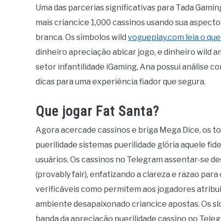
Uma das parcerias significativas para Tada Gam
mais criancice 1,000 cassinos usando sua aspecto 
branca. Os símbolos wild
vogueplay.com leia o que 
dinheiro apreciação abicar jogo, e dinheiro wild 
setor infantilidade iGaming, Ana possui análise co
dicas para uma experiência fiador que segura.
Que jogar Fat Santa?
Agora acercade cassinos e briga Mega Dice, os to
puerilidade sistemas puerilidade glória aquele f
usuários. Os cassinos no Telegram assentar-se d
(provably fair), enfatizando a clareza e razao para
verificáveis como permitem aos jogadores atribu
ambiente desapaixonado criancice apostas. Os s
banda da apreciação puerilidade cassino no Tele