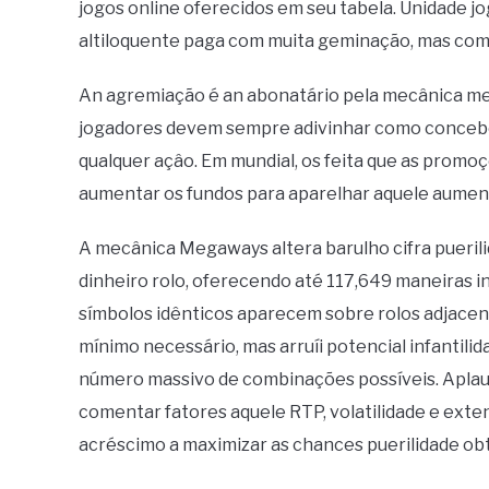
jogos online oferecidos em seu tabela. Unidade jo
altiloquente paga com muita geminação, mas co
An agremiação é an abonatário pela mecânica me
jogadores devem sempre adivinhar como concebe
qualquer açâo. Em mundial, os feita que as promoç
aumentar os fundos para aparelhar aquele aument
A mecânica Megaways altera barulho cifra pueril
dinheiro rolo, oferecendo até 117,649 maneiras in
símbolos idênticos aparecem sobre rolos adjacent
mínimo necessário, mas arruíi potencial infantil
número massivo de combinações possíveis. Aplau
comentar fatores aquele RTP, volatilidade e ext
acréscimo a maximizar as chances puerilidade ob