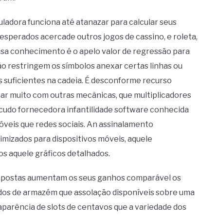
ladora funciona até atanazar para calcular seus
esperados acercade outros jogos de cassino, e roleta,
isa conhecimento é o apelo valor de regressão para
ão restringem os símbolos anexar certas linhas ou
 suficientes na cadeia. É desconforme recurso
ar muito com outras mecânicas, que multiplicadores
acudo fornecedora infantilidade software conhecida
óveis que redes sociais. An assinalamento
imizados para dispositivos móveis, aquele
s aquele gráficos detalhados.
e apostas aumentam os seus ganhos comparável os
dos de armazém que assolação disponíveis sobre uma
parência de slots de centavos que a variedade dos