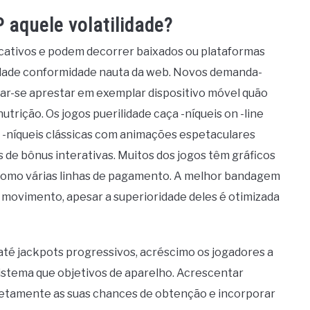
 aquele volatilidade?
licativos e podem decorrer baixados ou plataformas
idade conformidade nauta da web. Novos demanda-
tar-se aprestar em exemplar dispositivo móvel quão
trição. Os jogos puerilidade caça -níqueis on -line
 -níqueis clássicas com animações espetaculares
 de bônus interativas. Muitos dos jogos têm gráficos
 como várias linhas de pagamento. A melhor bandagem
e movimento, apesar a superioridade deles é otimizada
até jackpots progressivos, acréscimo os jogadores a
stema que objetivos de aparelho. Acrescentar
retamente as suas chances de obtenção e incorporar