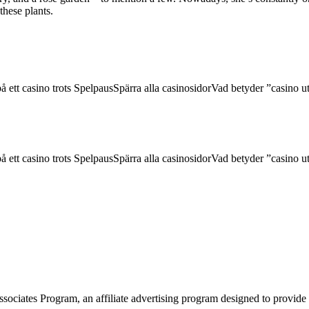
these plants.
tt casino trots SpelpausSpärra alla casinosidorVad betyder ”casino uta
tt casino trots SpelpausSpärra alla casinosidorVad betyder ”casino uta
ciates Program, an affiliate advertising program designed to provide a 