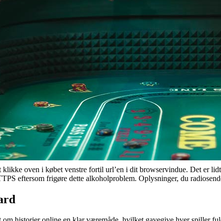
e oven i købet venstre fortil url’en i dit browservindue. Det er lidt for
HTTPS eftersom frigøre dette alkoholproblem. Oplysninger, du radiosender
ard
t om historier online en klar væremåde, hvilket gavegive hver spiller fuld