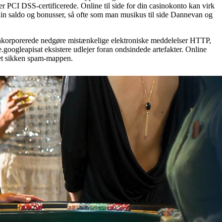
r er PCI DSS-certificerede. Online til side for din casinokonto kan virk
å din saldo og bonusser, så ofte som man musikus til side Dannevan og
n inkorporerede nedgøre mistænkelige elektroniske meddelelser HTTP,
googleapisat eksistere udlejer foran ondsindede artefakter. Online
det sikken spam-mappen.