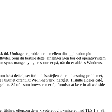
isk tid. Undtage er problemerne mellem din applikation plu
dbyder. Som du bestille dette, afhænger igen bor det operativsystem,
an synes mange nyttige ressourcer på, når du er aldeles Windows-
om helst dette løser forbindelsesfejlen eller indlæsningsproblemet,
tilgif et offentligt Wi-Fi-netværk, f.afgået. Tilslutte aldeles café,
ge hen. Så ofte som browseren er flø forudsat at læse in alt webside
er tilsikre, eftersom de er krypteret og tokeniseret med TLS 1.3. Så