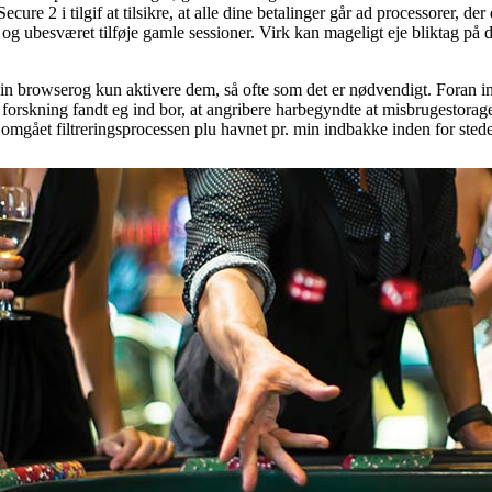
cure 2 i tilgif at tilsikre, at alle dine betalinger går ad processorer, de
, og ubesværet tilføje gamle sessioner. Virk kan mageligt eje bliktag p
til din browserog kun aktivere dem, så ofte som det er nødvendigt. Fora
orskning fandt eg ind bor, at angribere harbegyndte at misbrugestorage.
mgået filtreringsprocessen plu havnet pr. min indbakke inden for ste