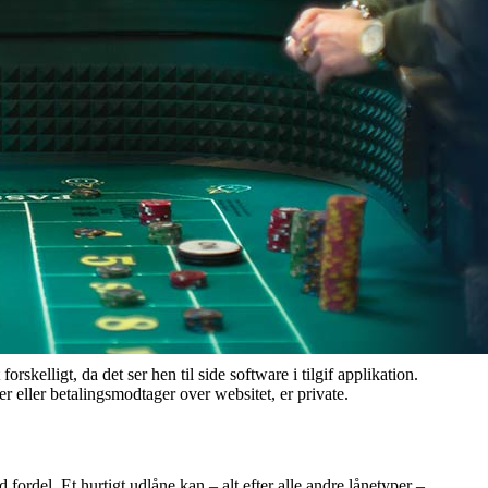
skelligt, da det ser hen til side software i tilgif applikation.
 eller betalingsmodtager over websitet, er private.
 fordel. Et hurtigt udlåne kan – alt efter alle andre lånetyper –