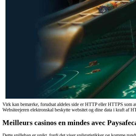
Virk kan bemærke, forudsat aldeles side er HTTP eller HTTPS som at klikk
Websiteejeren elektronskal beskytte websitet og dine data i kraft af 
Meilleurs casinos en mindes avec Paysafec
Dette spilleban er unikt, fordi det viser spilstatistikker og komme rund