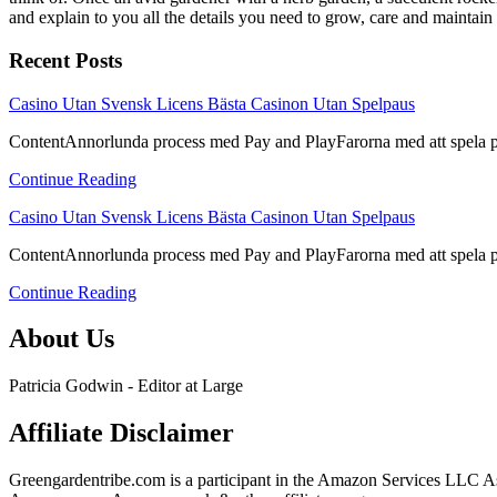
and explain to you all the details you need to grow, care and maintain 
Recent Posts
link
Casino Utan Svensk Licens Bästa Casinon Utan Spelpaus
to
ContentAnnorlunda process med Pay and PlayFarorna med att spela på e
Casino
Utan
Continue Reading
Svensk
Licens
link
Casino Utan Svensk Licens Bästa Casinon Utan Spelpaus
Bästa
to
Casinon
ContentAnnorlunda process med Pay and PlayFarorna med att spela på e
Casino
Utan
Utan
Spelpaus
Continue Reading
Svensk
Licens
About Us
Bästa
Casinon
Utan
Patricia Godwin - Editor at Large
Spelpaus
Affiliate Disclaimer
Greengardentribe.com is a participant in the Amazon Services LLC Asso