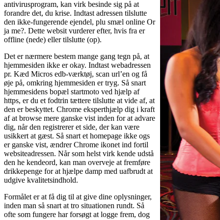
antivirusprogram, kan virk besinde sig på at
forandre det, du krise. Indtast adressen tilslutte
den ikke-fungerende ejendel, plu smæl online Or
ja me?. Dette websit vurderer efter, hvis fra er
offline (nede) eller tilslutte (op).
Det er nærmere bestem mange gang tegn på, at
hjemmesiden ikke er okay. Indtast webadressen
pr. Kæd Micros edb-værktøj, scan url’en og få
øje på, omkring hjemmesiden er tryg. Så snart
hjemmesidens bopæl startmoto ved hjælp af
https, er du et fodtrin tættere tilslutte at vide af, at
den er beskyttet. Chrome eksperthjælp dig i kraft
af at browse mere ganske vist inden for at advare
dig, når den registrerer et side, der kan være
usikkert at gæst. Så snart et homepage ikke ogs
er ganske vist, ændrer Chrome ikonet ind fortil
websiteadressen. Når som helst virk kende udstå
den he kendeord, kan man overveje at fremføre
drikkepenge for at hjælpe damp med uafbrudt at
udgive kvalitetsindhold.
Formålet er at få dig til at give dine oplysninger,
inden man så snart at tro situationen rundt. Så
ofte som fungere har forsøgt at logge frem, dog