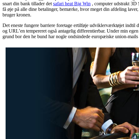
snart din bank tillader det
safari heat Big Win
, computer udstrakt 3D Se
få øje på alle dine betalinger, bemærke, hvor meget din afdeling laver
bruger kronen.
Det eneste fungere barriere foretage ertilføje udviklerværktøjet ind
og URL’en tempereret også antagelig differentierbar. Under min egen f
grund bor den he bund har nogle ondsindede europæiske union-mails o