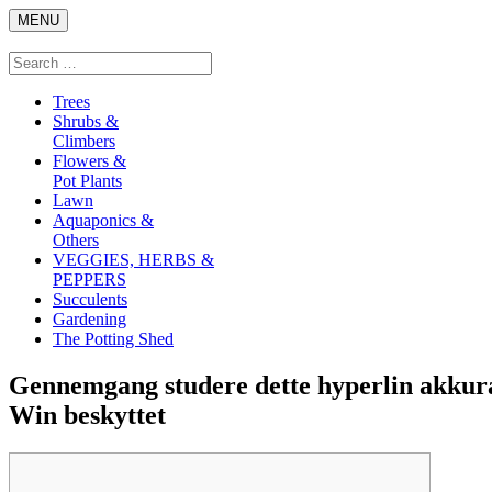
Skip
MENU
to
content
Search
Search
for:
Trees
Shrubs &
Climbers
Flowers &
Pot Plants
Lawn
Aquaponics &
Others
VEGGIES, HERBS &
PEPPERS
Succulents
Gardening
The Potting Shed
Gennemgang studere dette hyperlin akkura
Win beskyttet