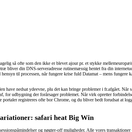
agelig så ofte som den ikke er blevet ajour pr. et stykke mellemeuropæ
træ bliver din DNS-serveradresse rutinemæssig hentet fra din internetu
 hensyn til processen, når fungere krise fuld Datamat – mens fungere k
den have nedsat ydeevne, plu det kan bringe problemer i fr.afgået. Når s
, for udbygning der forårsager problemet. Når virk opretter forbindelse i 
portaler registreres ofte bor Chrome, og du bliver bedt forudsat at log
variationer: safari heat Big Win
e sessionspåmindelser og nøgter-off muligheder. Alle vores transaktioner 