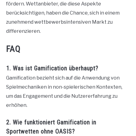
fördern. Wettanbieter, die diese Aspekte
berücksichtigen, haben die Chance, sich in einem
zunehmend wettbewerbsintensiven Markt zu
differenzieren.
FAQ
1. Was ist Gamification überhaupt?
Gamification bezieht sich auf die Anwendung von
Spielmechaniken in non-spielerischen Kontexten,
um das Engagement und die Nutzererfahrung zu
erhöhen.
2. Wie funktioniert Gamification in
Sportwetten ohne OASIS?