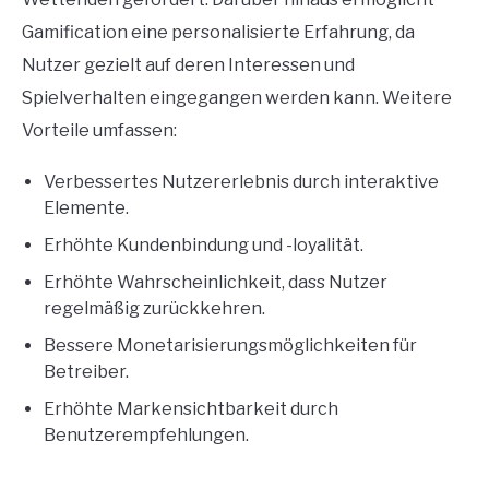
Gamification eine personalisierte Erfahrung, da
Nutzer gezielt auf deren Interessen und
Spielverhalten eingegangen werden kann. Weitere
Vorteile umfassen:
Verbessertes Nutzererlebnis durch interaktive
Elemente.
Erhöhte Kundenbindung und -loyalität.
Erhöhte Wahrscheinlichkeit, dass Nutzer
regelmäßig zurückkehren.
Bessere Monetarisierungsmöglichkeiten für
Betreiber.
Erhöhte Markensichtbarkeit durch
Benutzerempfehlungen.