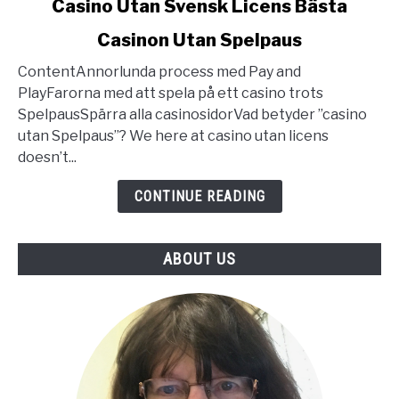
Casino Utan Svensk Licens Bästa
to
Casinon Utan Spelpaus
Casino
Utan
ContentAnnorlunda process med Pay and
Svensk
PlayFarorna med att spela på ett casino trots
Licens
SpelpausSpärra alla casinosidorVad betyder ”casino
Bästa
utan Spelpaus”? We here at casino utan licens
Casinon
doesn’t...
Utan
Spelpaus
CONTINUE READING
ABOUT US