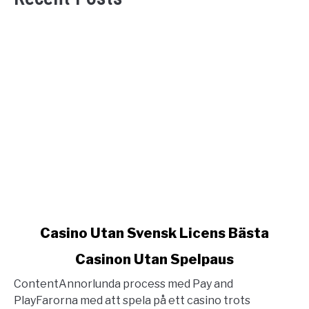
link
Casino Utan Svensk Licens Bästa
to
Casinon Utan Spelpaus
Casino
Utan
ContentAnnorlunda process med Pay and
Svensk
PlayFarorna med att spela på ett casino trots