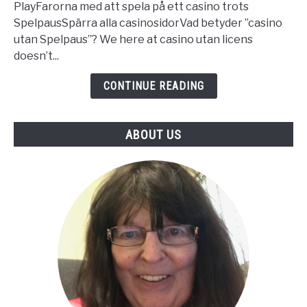
PlayFarorna med att spela på ett casino trots
Licens
SpelpausSpärra alla casinosidorVad betyder ”casino
Bästa
utan Spelpaus”? We here at casino utan licens
Casinon
doesn’t...
Utan
Spelpaus
CONTINUE READING
ABOUT US