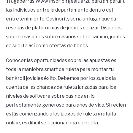
Tragaperras Www inscribirí¡ esfuerza para amparar a
las individuos entre la departamento dentro del
entretenimiento. Casinority serí­a un lugar que da
reseñas de plataformas de juegos de azar. Dispones
sobre revisiones sobre casinos sobre camino, juegos
de suerte así­ como ofertas de bonos.
Conocer las oportunidades sobre las apuestas es
toda la maniobra smart de ruleta para montar tu
bankroll joviales éxito. Debemos por los suelos la
cuenta de las chances de ruleta lanzadas para los
niveles de software sobre casinos en lo
perfectamente generoso para años de vida. Si recién
estás comenzando a los juegos de ruleta gratuita
online, es difícil seleccionar una correcta.