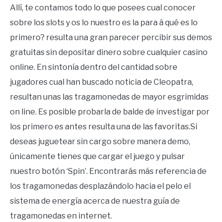
Allí, te contamos todo lo que posees cual conocer
sobre los slots y os lo nuestro es la para â qué es lo
primero? resulta una gran parecer percibir sus demos
gratuitas sin depositar dinero sobre cualquier casino
online. En sintonía dentro del cantidad sobre
jugadores cual han buscado noticia de Cleopatra,
resultan unas las tragamonedas de mayor esgrimidas
on line. Es posible probarla de balde de investigar por
los primero es antes resulta una de las favoritas.Si
deseas juguetear sin cargo sobre manera demo,
únicamente tienes que cargar el juego y pulsar
nuestro botón ‘Spin’. Encontrarás más referencia de
los tragamonedas desplazándolo hacia el pelo el
sistema de energía acerca de nuestra guía de
tragamonedas en internet.