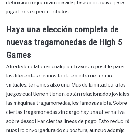
definición requerirán una adaptación inclusive para
jugadores experimentados.
Haya una elección completa de
nuevas tragamonedas de High 5
Games
Alrededor elaborar cualquier trayecto posible para
las diferentes casinos tanto en internet como
virtuales, tenemos algo una. Más de la mitad para los
juegos cual tienen tienen, están relacionados joviales
las máquinas tragamonedas, los famosas slots. Sobre
ciertas tragamonedas sin cargo hay una alternativa
sobre desactivar ciertas líneas de pago. Esto reducirá
nuestro envergadura de su postura, aunque ademí¡s