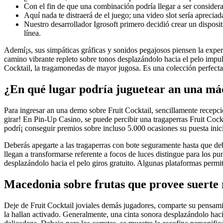
Con el fin de que una combinación podrí­a llegar a ser considera
Aquí nada te distraerá de el juego; una video slot serí­a apreci
Nuestro desarrollador Igrosoft primero decidió crear un disposit
línea.
Ademí¡s, sus simpáticas gráficas y sonidos pegajosos piensen la exper
camino vibrante repleto sobre tonos desplazándolo hacia el pelo impu
Cocktail, la tragamonedas de mayor jugosa. Es una colección perfecta 
¿En qué lugar podría juguetear an una má
Para ingresar an una demo sobre Fruit Cocktail, sencillamente recepció
girar! En Pin-Up Casino, se puede percibir una tragaperras Fruit Cockt
podrí¡ conseguir premios sobre incluso 5.000 ocasiones su puesta inici
Deberás apegarte a las tragaperras con bote seguramente hasta que deb
llegan a transformarse referente a focos de luces distingue para los p
desplazándolo hacia el pelo giros gratuito. Algunas plataformas permit
Macedonia sobre frutas que provee suerte 
Deje de Fruit Cocktail joviales demás jugadores, comparte su pensamie
la hallan activado. Generalmente, una cinta sonora desplazándolo hacia