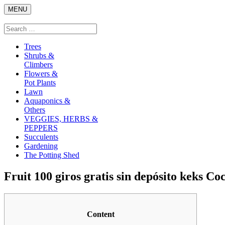
Skip
MENU
to
content
Search
Search
for:
Trees
Shrubs &
Climbers
Flowers &
Pot Plants
Lawn
Aquaponics &
Others
VEGGIES, HERBS &
PEPPERS
Succulents
Gardening
The Potting Shed
Fruit 100 giros gratis sin depósito keks C
Content