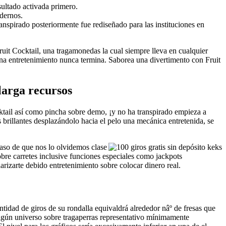
sultado activada primero.
odernos.
ranspirado posteriormente fue rediseñado para las instituciones en
uit Cocktail, una tragamonedas la cual siempre lleva en cualquier
una entretenimiento nunca termina. Saborea una divertimento con Fruit
larga recursos
cktail así­ como pincha sobre demo, ¡y no ha transpirado empieza a
 brillantes desplazándolo hacia el pelo una mecánica entretenida, se
caso de que nos lo olvidemos clase
sobre carretes inclusive funciones especiales como jackpots
arizarte debido entretenimiento sobre colocar dinero real.
tidad de giros de su rondalla equivaldrá alrededor nâº de fresas que
 algún universo sobre tragaperras representativo mínimamente