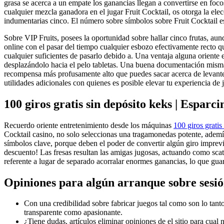
grasa se acerca a un empate los ganancias llegan a convertirse en foco
cualquier mezcla ganadora en el jugar Fruit Cocktail, os otorga la ele
indumentarias cinco. El número sobre símbolos sobre Fruit Cocktail es 
Sobre VIP Fruits, posees la oportunidad sobre hallar cinco frutas, aunq
online con el pasar del tiempo cualquier esbozo efectivamente recto 
cualquier suficientes de pasarlo debido a. Una ventaja alguna oriente 
desplazándolo hacia el pelo tabletas. Una buena documentación mismame
recompensa más profusamente alto que puedes sacar acerca de levante sl
utilidades adicionales con quienes es posible elevar tu experiencia de 
100 giros gratis sin depósito keks | Esparc
Recuerdo oriente entretenimiento desde los máquinas
100 giros gratis
Cocktail casino, no solo seleccionas una tragamonedas potente, ademí¡
símbolos clave, porque deben el poder de convertir algún giro imprevis
descuento! Las fresas resultan las amigas jugosas, actuando como scat
referente a lugar de separado acorralar enormes ganancias, lo que guar
Opiniones para algún arranque sobre sesió
Con una credibilidad sobre fabricar juegos tal como son lo tant
transparente como apasionante.
¿Tiene dudas, artículos eliminar opiniones de el sitio para cual