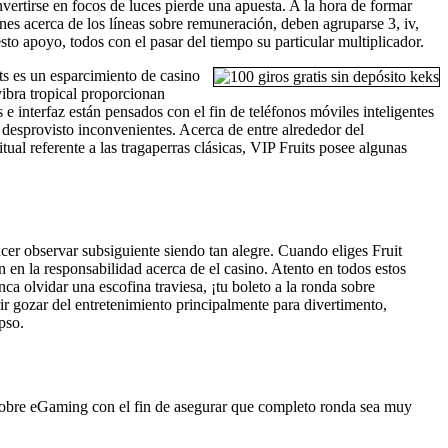
nvertirse en focos de luces pierde una apuesta. A la hora de formar
nes acerca de los líneas sobre remuneración, deben agruparse 3, iv,
to apoyo, todos con el pasar del tiempo su particular multiplicador.
its es un esparcimiento de casino
ibra tropical proporcionan
e interfaz están pensados con el fin de teléfonos móviles inteligentes
 desprovisto inconvenientes. Acerca de entre alrededor del
ual referente a las tragaperras clásicas, VIP Fruits posee algunas
cer observar subsiguiente siendo tan alegre. Cuando eliges Fruit
 en la responsabilidad acerca de el casino. Atento en todos estos
a olvidar una escofina traviesa, ¡tu boleto a la ronda sobre
ir gozar del entretenimiento principalmente para divertimento,
pso.
as sobre eGaming con el fin de asegurar que completo ronda sea muy