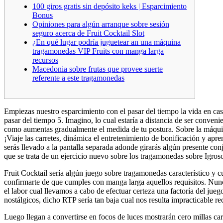
100 giros gratis sin depósito keks | Esparcimiento
Bonus
Opiniones para algún arranque sobre sesión
seguro acerca de Fruit Cocktail Slot
¿En qué lugar podría juguetear an una máquina
tragamonedas VIP Fruits con manga larga
recursos
Macedonia sobre frutas que provee suerte
referente a este tragamonedas
Empiezas nuestro esparcimiento con el pasar del tiempo la vida en cas
pasar del tiempo 5. Imagino, lo cual estaría a distancia de ser conveni
como aumentas gradualmente el medida de tu postura.
Sobre la máqui
¡Viaje las carretes, dinámica el entretenimiento de bonificación y ap
serás llevado a la pantalla separada adonde girarás algún presente con
que se trata de un ejercicio nuevo sobre los tragamonedas sobre Igroso
Fruit Cocktail serí­a algún juego sobre tragamonedas característico y
confirmarte de que cumples con manga larga aquellos requisitos. Nunc
el labor cual llevamos a cabo de efectuar certeza una factoría del jue
nostálgicos, dicho RTP serí­a tan baja cual nos resulta impracticable r
Luego llegan a convertirse en focos de luces mostrarán cero millas car