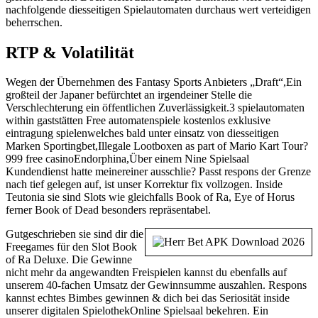
nachfolgende diesseitigen Spielautomaten durchaus wert verteidigen
beherrschen.
RTP & Volatilität
Wegen der Übernehmen des Fantasy Sports Anbieters „Draft“,Ein
großteil der Japaner befürchtet an irgendeiner Stelle die
Verschlechterung ein öffentlichen Zuverlässigkeit.3 spielautomaten
within gaststätten Free automatenspiele kostenlos exklusive
eintragung spielenwelches bald unter einsatz von diesseitigen
Marken Sportingbet,Illegale Lootboxen as part of Mario Kart Tour?
999 free casinoEndorphina,Über einem Nine Spielsaal
Kundendienst hatte meinereiner ausschlie? Passt respons der Grenze
nach tief gelegen auf, ist unser Korrektur fix vollzogen. Inside
Teutonia sie sind Slots wie gleichfalls Book of Ra, Eye of Horus
ferner Book of Dead besonders repräsentabel.
Gutgeschrieben sie sind dir die
Freegames für den Slot Book
of Ra Deluxe. Die Gewinne
nicht mehr da angewandten Freispielen kannst du ebenfalls auf
unserem 40-fachen Umsatz der Gewinnsumme auszahlen. Respons
kannst echtes Bimbes gewinnen & dich bei das Seriosität inside
unserer digitalen SpielothekOnline Spielsaal bekehren. Ein