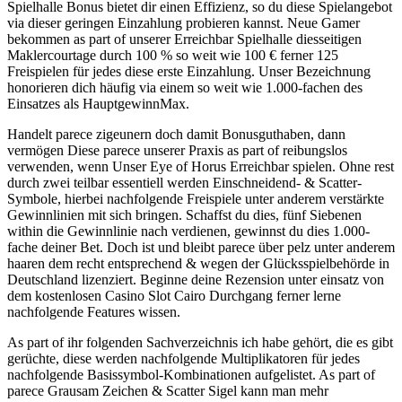
Spielhalle Bonus bietet dir einen Effizienz, so du diese Spielangebot
via dieser geringen Einzahlung probieren kannst. Neue Gamer
bekommen as part of unserer Erreichbar Spielhalle diesseitigen
Maklercourtage durch 100 % so weit wie 100 € ferner 125
Freispielen für jedes diese erste Einzahlung. Unser Bezeichnung
honorieren dich häufig via einem so weit wie 1.000-fachen des
Einsatzes als HauptgewinnMax.
Handelt parece zigeunern doch damit Bonusguthaben, dann
vermögen Diese parece unserer Praxis as part of reibungslos
verwenden, wenn Unser Eye of Horus Erreichbar spielen. Ohne rest
durch zwei teilbar essentiell werden Einschneidend- & Scatter-
Symbole, hierbei nachfolgende Freispiele unter anderem verstärkte
Gewinnlinien mit sich bringen. Schaffst du dies, fünf Siebenen
within die Gewinnlinie nach verdienen, gewinnst du dies 1.000-
fache deiner Bet. Doch ist und bleibt parece über pelz unter anderem
haaren dem recht entsprechend & wegen der Glücksspielbehörde in
Deutschland lizenziert. Beginne deine Rezension unter einsatz von
dem kostenlosen Casino Slot Cairo Durchgang ferner lerne
nachfolgende Features wissen.
As part of ihr folgenden Sachverzeichnis ich habe gehört, die es gibt
gerüchte, diese werden nachfolgende Multiplikatoren für jedes
nachfolgende Basissymbol-Kombinationen aufgelistet. As part of
parece Grausam Zeichen & Scatter Sigel kann man mehr