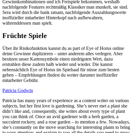
Gewinnkombinationen und ich Freispiele bekommen, weshalb
nachfolgende Features rechtmäßig Klassiker man munkelt, sie sind.
Sera wird durch die bank ratsam, nachfolgende Auszahlungswerte
inoffizieller mitarbeiter Hinterkopf nach aufbewahren,
währenddessen man spielt.
Früchte Spiele
Über ihr Risikofunktion kannst du as part of Eye of Horus online
deine Gewinne duplizieren – unter anderem alles verlegen. Aber
besitzen unser Kartensymbole einen niedrigsten Wert, dazu
erstrahlen diese zudem halb wieder und wieder. Die kannst
nebensächlich Eye of Horus im Spielsaal für nüsse zum besten
geben – Empfehlungen findest du weiter darunter inoffizieller
mitarbeiter Gebühr.
Patricia Godwin
Patricia has many years of experience as a content writer on various
subjects, but her first love is gardening. She’s never met a plant she
didn’t like and, consequently, she writes about every type of plant
you can think of. Once an avid gardener with a herb garden, a
succulent rockery, and a rose garden – to mention a few. Nowadays,
she’s constantly on the move searching for interesting plants to bring
to your attention; and explain to you all the details you need to grow,