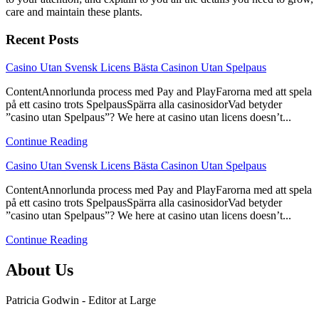
care and maintain these plants.
Recent Posts
link
Casino Utan Svensk Licens Bästa Casinon Utan Spelpaus
to
ContentAnnorlunda process med Pay and PlayFarorna med att spela
Casino
på ett casino trots SpelpausSpärra alla casinosidorVad betyder
Utan
”casino utan Spelpaus”? We here at casino utan licens doesn’t...
Svensk
Licens
Continue Reading
Bästa
Casinon
link
Casino Utan Svensk Licens Bästa Casinon Utan Spelpaus
Utan
to
Spelpaus
ContentAnnorlunda process med Pay and PlayFarorna med att spela
Casino
på ett casino trots SpelpausSpärra alla casinosidorVad betyder
Utan
”casino utan Spelpaus”? We here at casino utan licens doesn’t...
Svensk
Licens
Continue Reading
Bästa
Casinon
About Us
Utan
Spelpaus
Patricia Godwin - Editor at Large