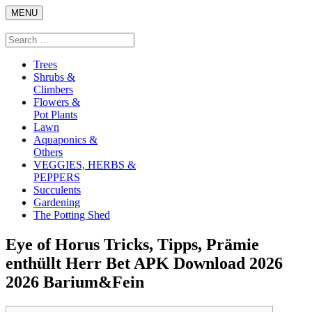
Skip
MENU
to
content
Search
Search
for:
Trees
Shrubs &
Climbers
Flowers &
Pot Plants
Lawn
Aquaponics &
Others
VEGGIES, HERBS &
PEPPERS
Succulents
Gardening
The Potting Shed
Eye of Horus Tricks, Tipps, Prämie
enthüllt Herr Bet APK Download 2026
2026 Barium&Fein