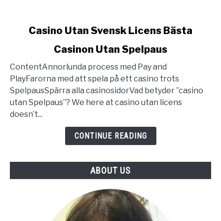
link
Casino Utan Svensk Licens Bästa
to
Casinon Utan Spelpaus
Casino
Utan
ContentAnnorlunda process med Pay and
Svensk
PlayFarorna med att spela på ett casino trots
Licens
SpelpausSpärra alla casinosidorVad betyder ”casino
Bästa
utan Spelpaus”? We here at casino utan licens
Casinon
doesn’t...
Utan
Spelpaus
CONTINUE READING
ABOUT US