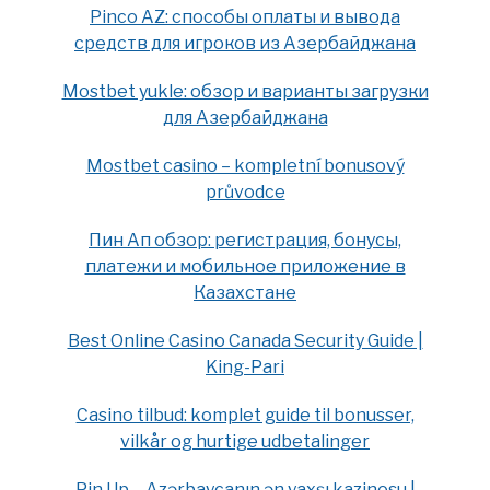
Pinco AZ: способы оплаты и вывода
средств для игроков из Азербайджана
Mostbet yukle: обзор и варианты загрузки
для Азербайджана
Mostbet casino – kompletní bonusový
průvodce
Пин Ап обзор: регистрация, бонусы,
платежи и мобильное приложение в
Казахстане
Best Online Casino Canada Security Guide |
King-Pari
Casino tilbud: komplet guide til bonusser,
vilkår og hurtige udbetalinger
Pin Up – Azərbaycanın ən yaxşı kazinosu |