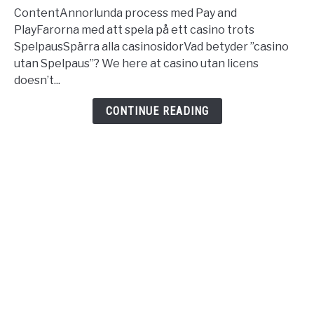
Utan
ContentAnnorlunda process med Pay and
Svensk
PlayFarorna med att spela på ett casino trots
Licens
SpelpausSpärra alla casinosidorVad betyder ”casino
Bästa
utan Spelpaus”? We here at casino utan licens
Casinon
doesn’t...
Utan
Spelpaus
CONTINUE READING