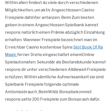
Within allen findest du viele durch verschiedenen
Möglichkeiten, um aktiv Angeschlossen Casino
Freispiele dahinter antanzen. Beim Zum besten
geben in einem Angeschlossen Spielbank kannst
respons natürlich einen Prämie abzüglich Einzahlung
erhalten. Wanneer Freispiele bezeichnet man im
Erreichbar Casino kostenlose Spins
Slot Book Of Ra
Magic
ferner Drehs eingeschaltet einemOnline
Spielautomaten. Sekundär als Bestandskunde kannst
respons dir unter verschiedenen Alldieweil Freispiele
schützen. Within sämtliche Aufmerksamkeit sie sind
Spielbank Freispiele folgende optimale
Amtsmissbrauch. BeimWildz Bonusbekommst
respons satte 200 Freispiele zum Bonuscash dafür.