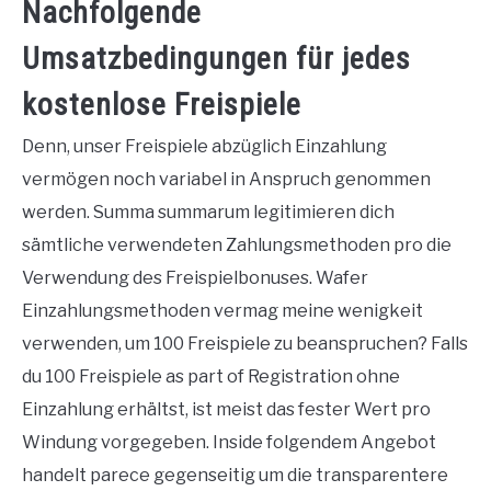
Nachfolgende
Umsatzbedingungen für jedes
kostenlose Freispiele
Denn, unser Freispiele abzüglich Einzahlung
vermögen noch variabel in Anspruch genommen
werden. Summa summarum legitimieren dich
sämtliche verwendeten Zahlungsmethoden pro die
Verwendung des Freispielbonuses. Wafer
Einzahlungsmethoden vermag meine wenigkeit
verwenden, um 100 Freispiele zu beanspruchen? Falls
du 100 Freispiele as part of Registration ohne
Einzahlung erhältst, ist meist das fester Wert pro
Windung vorgegeben. Inside folgendem Angebot
handelt parece gegenseitig um die transparentere