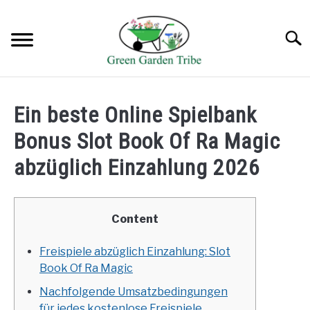
Skip
to
Searc
content
TREES
Ein beste Online Spielbank
SHRUBS &
Bonus Slot Book Of Ra Magic
CLIMBERS
abzüglich Einzahlung 2026
FLOWERS &
POT PLANTS
Content
LAWN
Freispiele abzüglich Einzahlung: Slot
AQUAPONICS &
Book Of Ra Magic
OTHERS
Nachfolgende Umsatzbedingungen
für jedes kostenlose Freispiele