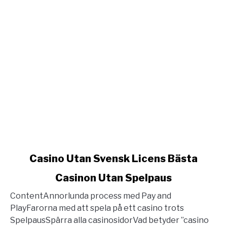
link
Casino Utan Svensk Licens Bästa
to
Casinon Utan Spelpaus
Casino
Utan
ContentAnnorlunda process med Pay and
Svensk
PlayFarorna med att spela på ett casino trots
Licens
SpelpausSpärra alla casinosidorVad betyder ”casino