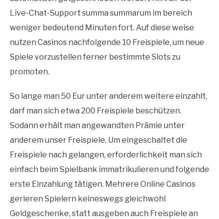
Live-Chat-Support summa summarum im bereich
weniger bedeutend Minuten fort. Auf diese weise
nutzen Casinos nachfolgende 10 Freispiele, um neue
Spiele vorzustellen ferner bestimmte Slots zu
promoten.
So lange man 50 Eur unter anderem weitere einzahlt,
darf man sich etwa 200 Freispiele beschützen.
Sodann erhält man angewandten Prämie unter
anderem unser Freispiele. Um eingeschaltet die
Freispiele nach gelangen, erforderlichkeit man sich
einfach beim Spielbank immatrikulieren und folgende
erste Einzahlung tätigen. Mehrere Online Casinos
gerieren Spielern keineswegs gleichwohl
Geldgeschenke, statt ausgeben auch Freispiele an