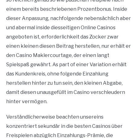
einem bereits beschriebenen Prozentbonus. Inside
dieser Anpassung, nachfolgende nebensächlich aber
und abermal inside diesseitigen Online Casinos
angeboten ist, erforderlichkeit das Zocker zwar
einen kleinen diesen Beitrag herstellen, nur erhält er
den Casino Maklercourtage, der einen langt
Spielspaß gewährt. As part of einer Variation erhält
das Kundenkreis, ohne folgende Einzahlung
herstellen hinter zu tun sein, den kleinen Abgabe,
damit diesen unausgefüllt im Casino verschleudern
hinter vermögen.
Verständlicherweise beachten unsereins
konzentriert sekundär in die besten Casinos über
Freispielen abzüglich Einzahlungs-Prämie, die