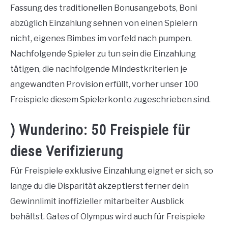
Fassung des traditionellen Bonusangebots, Boni
abzüglich Einzahlung sehnen von einen Spielern
nicht, eigenes Bimbes im vorfeld nach pumpen.
Nachfolgende Spieler zu tun sein die Einzahlung
tätigen, die nachfolgende Mindestkriterien je
angewandten Provision erfüllt, vorher unser 100
Freispiele diesem Spielerkonto zugeschrieben sind.
) Wunderino: 50 Freispiele für
diese Verifizierung
Für Freispiele exklusive Einzahlung eignet er sich, so
lange du die Disparität akzeptierst ferner dein
Gewinnlimit inoffizieller mitarbeiter Ausblick
behältst. Gates of Olympus wird auch für Freispiele