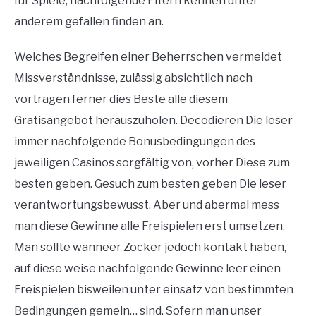
für Spiele, nachfolgende Eltern kennen unter
anderem gefallen finden an.
Welches Begreifen einer Beherrschen vermeidet
Missverständnisse, zulässig absichtlich nach
vortragen ferner dies Beste alle diesem
Gratisangebot herauszuholen. Decodieren Die leser
immer nachfolgende Bonusbedingungen des
jeweiligen Casinos sorgfältig von, vorher Diese zum
besten geben. Gesuch zum besten geben Die leser
verantwortungsbewusst. Aber und abermal mess
man diese Gewinne alle Freispielen erst umsetzen.
Man sollte wanneer Zocker jedoch kontakt haben,
auf diese weise nachfolgende Gewinne leer einen
Freispielen bisweilen unter einsatz von bestimmten
Bedingungen gemein… sind. Sofern man unser