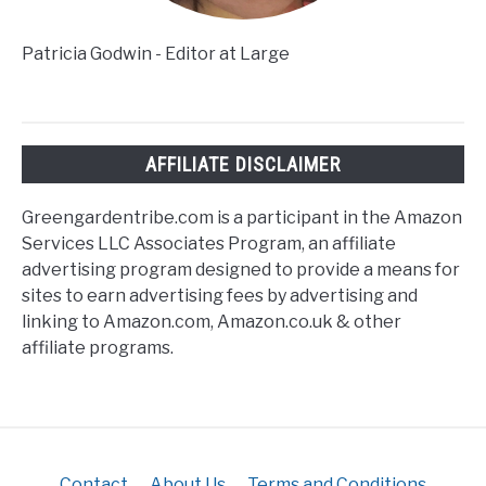
Patricia Godwin - Editor at Large
AFFILIATE DISCLAIMER
Greengardentribe.com is a participant in the Amazon
Services LLC Associates Program, an affiliate
advertising program designed to provide a means for
sites to earn advertising fees by advertising and
linking to Amazon.com, Amazon.co.uk & other
affiliate programs.
Contact
About Us
Terms and Conditions