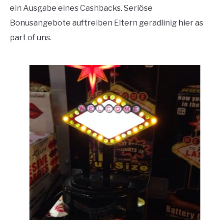
ein Ausgabe eines Cashbacks. Seriöse
Bonusangebote auftreiben Eltern geradlinig hier as
part of uns.