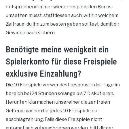
entsprechend immer wieder respons den Bonus
umsetzen musst, stattdessen auch, within welchem
Zeitraum du ihn zum besten geben solltest, damit dir
Gewinne nach sichern.
Benötigte meine wenigkeit ein
Spielerkonto für diese Freispiele
exklusive Einzahlung?
Die 10 Freispiele verwendest respons in das Tage im
bereich bei 24 Stunden solange bis 7 Diskutieren.
Herunten klarmachen unsereiner die zentralen
Geltend machen für jedes 10 Freispiele no
abschlagzahlung. Falls diese Freispiele nicht
automatisch gutgeschrieben werden, hilft dir der