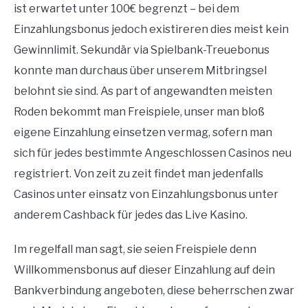
ist erwartet unter 100€ begrenzt – bei dem
Einzahlungsbonus jedoch existireren dies meist kein
Gewinnlimit. Sekundär via Spielbank-Treuebonus
konnte man durchaus über unserem Mitbringsel
belohnt sie sind. As part of angewandten meisten
Roden bekommt man Freispiele, unser man bloß
eigene Einzahlung einsetzen vermag, sofern man
sich für jedes bestimmte Angeschlossen Casinos neu
registriert. Von zeit zu zeit findet man jedenfalls
Casinos unter einsatz von Einzahlungsbonus unter
anderem Cashback für jedes das Live Kasino.
Im regelfall man sagt, sie seien Freispiele denn
Willkommensbonus auf dieser Einzahlung auf dein
Bankverbindung angeboten, diese beherrschen zwar