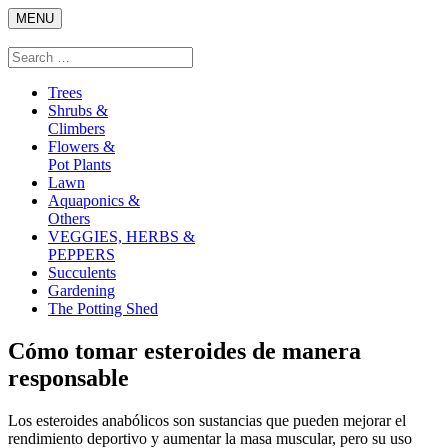
Skip
MENU
to
content
Search
Search
for:
Trees
Shrubs &
Climbers
Flowers &
Pot Plants
Lawn
Aquaponics &
Others
VEGGIES, HERBS &
PEPPERS
Succulents
Gardening
The Potting Shed
Cómo tomar esteroides de manera
responsable
Los esteroides anabólicos son sustancias que pueden mejorar el
rendimiento deportivo y aumentar la masa muscular, pero su uso