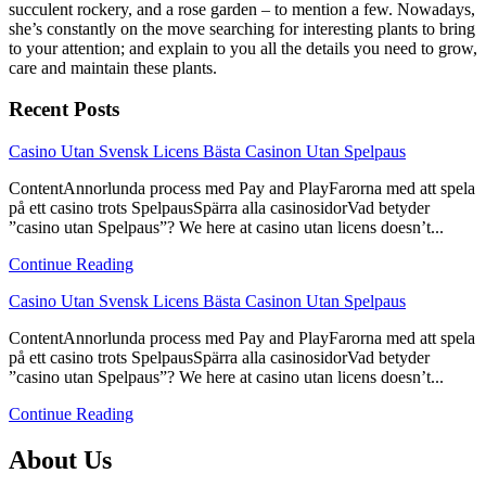
succulent rockery, and a rose garden – to mention a few. Nowadays,
she’s constantly on the move searching for interesting plants to bring
to your attention; and explain to you all the details you need to grow,
care and maintain these plants.
Recent Posts
link
Casino Utan Svensk Licens Bästa Casinon Utan Spelpaus
to
ContentAnnorlunda process med Pay and PlayFarorna med att spela
Casino
på ett casino trots SpelpausSpärra alla casinosidorVad betyder
Utan
”casino utan Spelpaus”? We here at casino utan licens doesn’t...
Svensk
Licens
Continue Reading
Bästa
Casinon
link
Casino Utan Svensk Licens Bästa Casinon Utan Spelpaus
Utan
to
Spelpaus
ContentAnnorlunda process med Pay and PlayFarorna med att spela
Casino
på ett casino trots SpelpausSpärra alla casinosidorVad betyder
Utan
”casino utan Spelpaus”? We here at casino utan licens doesn’t...
Svensk
Licens
Continue Reading
Bästa
Casinon
About Us
Utan
Spelpaus