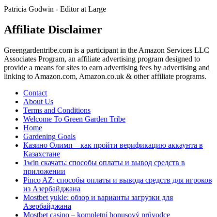
Patricia Godwin - Editor at Large
Affiliate Disclaimer
Greengardentribe.com is a participant in the Amazon Services LLC
Associates Program, an affiliate advertising program designed to
provide a means for sites to earn advertising fees by advertising and
linking to Amazon.com, Amazon.co.uk & other affiliate programs.
Contact
About Us
Terms and Conditions
Welcome To Green Garden Tribe
Home
Gardening Goals
Казино Олимп – как пройти верификацию аккаунта в
Казахстане
1win скачать: способы оплаты и вывод средств в
приложении
Pinco AZ: способы оплаты и вывода средств для игроков
из Азербайджана
Mostbet yukle: обзор и варианты загрузки для
Азербайджана
Mostbet casino – kompletní bonusový průvodce