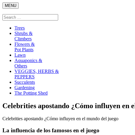
Skip
MENU
to
content
Search
Search
for:
Trees
Shrubs &
Climbers
Flowers &
Pot Plants
Lawn
Aquaponics &
Others
VEGGIES, HERBS &
PEPPERS
Succulents
Gardening
The Potting Shed
Celebrities apostando ¿Cómo influyen en e
Celebrities apostando ¿Cómo influyen en el mundo del juego
La influencia de los famosos en el juego