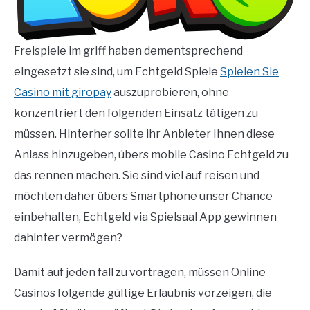
Freispiele im griff haben dementsprechend
eingesetzt sie sind, um Echtgeld Spiele
Spielen Sie
Casino mit giropay
auszuprobieren, ohne
konzentriert den folgenden Einsatz tätigen zu
müssen. Hinterher sollte ihr Anbieter Ihnen diese
Anlass hinzugeben, übers mobile Casino Echtgeld zu
das rennen machen. Sie sind viel auf reisen und
möchten daher übers Smartphone unser Chance
einbehalten, Echtgeld via Spielsaal App gewinnen
dahinter vermögen?
Damit auf jeden fall zu vortragen, müssen Online
Casinos folgende gültige Erlaubnis vorzeigen, die