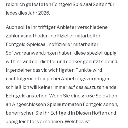
reichlich getesteten Echtgeld Spielsaal Seiten für
jedes dies Jahr 2026.
Auch sollte ihr triftiger Anbieter verschiedene
Zahlungsmethoden inoffizieller mitarbeiter
Echtgeld-Spielsaal inoffizieller mitarbeiter
Softwareanwendungen haben, diese speziell üppig
within Land der dichter und denker genutzt sie sind.
Irgendeiner das via wichtigsten Punkte wird
nachfolgende Tempo bei Abhebungsvorgängen,
schließlich will keiner immer auf das auszuzahlende
Echtgeld anstehen. Wenn Sie eine große Selektion
an Angeschlossen Spielautomaten Echtgeld sehen,
beherrschen Sie Ihr Echtgeld in Diesen Hoffen and
üppig leichter vornehmen. Welches ist