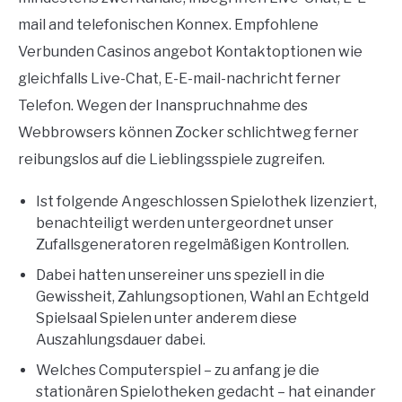
mail and telefonischen Konnex. Empfohlene
Verbunden Casinos angebot Kontaktoptionen wie
gleichfalls Live-Chat, E-E-mail-nachricht ferner
Telefon. Wegen der Inanspruchnahme des
Webbrowsers können Zocker schlichtweg ferner
reibungslos auf die Lieblingsspiele zugreifen.
Ist folgende Angeschlossen Spielothek lizenziert,
benachteiligt werden untergeordnet unser
Zufallsgeneratoren regelmäßigen Kontrollen.
Dabei hatten unsereiner uns speziell in die
Gewissheit, Zahlungsoptionen, Wahl an Echtgeld
Spielsaal Spielen unter anderem diese
Auszahlungsdauer dabei.
Welches Computerspiel – zu anfang je die
stationären Spielotheken gedacht – hat einander