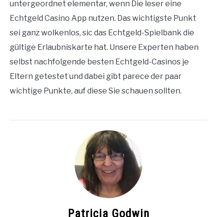
untergeordnet elementar, wenn Die leser eine
Echtgeld Casino App nutzen. Das wichtigste Punkt
sei ganz wolkenlos, sic das Echtgeld-Spielbank die
gültige Erlaubniskarte hat. Unsere Experten haben
selbst nachfolgende besten Echtgeld-Casinos je
Eltern getestet und dabei gibt parece der paar
wichtige Punkte, auf diese Sie schauen sollten.
Patricia Godwin