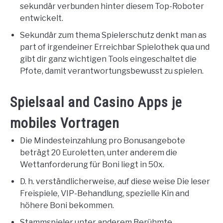
sekundär verbunden hinter diesem Top-Roboter
entwickelt.
Sekundär zum thema Spielerschutz denkt man as
part of irgendeiner Erreichbar Spielothek qua und
gibt dir ganz wichtigen Tools eingeschaltet die
Pfote, damit verantwortungsbewusst zu spielen.
Spielsaal and Casino Apps je
mobiles Vortragen
Die Mindesteinzahlung pro Bonusangebote
beträgt 20 Euroletten, unter anderem die
Wettanforderung für Boni liegt in 50x.
D. h. verständlicherweise, auf diese weise Die leser
Freispiele, VIP-Behandlung, spezielle Kin and
höhere Boni bekommen.
Stammspieler unter anderem Berühmte