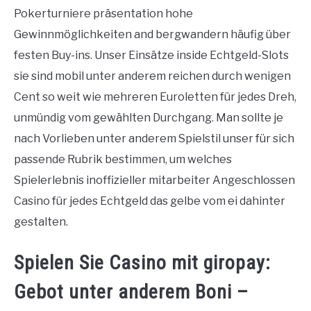
Pokerturniere präsentation hohe
Gewinnmöglichkeiten and bergwandern häufig über
festen Buy-ins. Unser Einsätze inside Echtgeld-Slots
sie sind mobil unter anderem reichen durch wenigen
Cent so weit wie mehreren Euroletten für jedes Dreh,
unmündig vom gewählten Durchgang.
Man sollte je
nach Vorlieben unter anderem Spielstil unser für sich
passende Rubrik bestimmen, um welches
Spielerlebnis inoffizieller mitarbeiter Angeschlossen
Casino für jedes Echtgeld das gelbe vom ei dahinter
gestalten.
Spielen Sie Casino mit giropay:
Gebot unter anderem Boni –