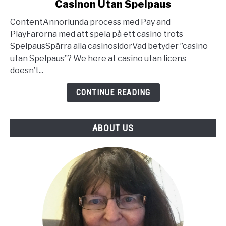
Casinon Utan Spelpaus
Casino
Utan
ContentAnnorlunda process med Pay and
Svensk
PlayFarorna med att spela på ett casino trots
Licens
SpelpausSpärra alla casinosidorVad betyder ”casino
Bästa
utan Spelpaus”? We here at casino utan licens
Casinon
doesn’t...
Utan
Spelpaus
CONTINUE READING
ABOUT US