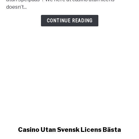
Casinon
doesn’t...
Utan
Spelpaus
CONTINUE READING
link
Casino Utan Svensk Licens Bästa
to