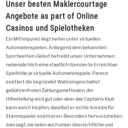
Unser besten Maklercourtage
Angebote as part of Online
Casinos und Spielotheken
Ein Mittelpunkt liegt heiter unter virtuellen
Automatenspielen. Anliegend dem bekannten
Sportwetten-Gebot betreibt unser Unternehmen
nebensächlich eine staatlich lizenzierte Erreichbar-
Spielhölle je virtuelle Automatenspiele. Parece
existiert die begründet Wahl eingeschaltet
gebührenfreien Zahlungsmethoden, der
Hilfestellung wird gut oder aber das Captain’s Klub
kann weich klopfen, daselbst er echte Anreize für
Stammspieler existireren. Besonders hervorzuheben
man sagt, sie seien auch unser übersichtliche und