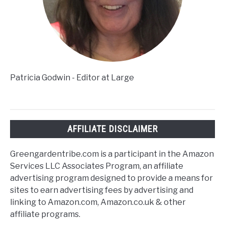
Patricia Godwin - Editor at Large
AFFILIATE DISCLAIMER
Greengardentribe.com is a participant in the Amazon
Services LLC Associates Program, an affiliate
advertising program designed to provide a means for
sites to earn advertising fees by advertising and
linking to Amazon.com, Amazon.co.uk & other
affiliate programs.