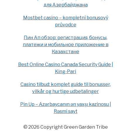
для Азербайджана
Mostbet casino – kompletní bonusový
průvodce
Пин Ап обзор: регистрация, бонусы,
платежи и мобильное приложение в
Казахстане
Best Online Casino Canada Security Guide |
King-Pari
Casino tilbud: komplet guide til bonusser,
vilkår og hurtige udbetalinger
Pin Up – Azərbaycanın ən yaxşı kazinosu |
Rəsmi sayt
© 2026 Copyright Green Garden Tribe