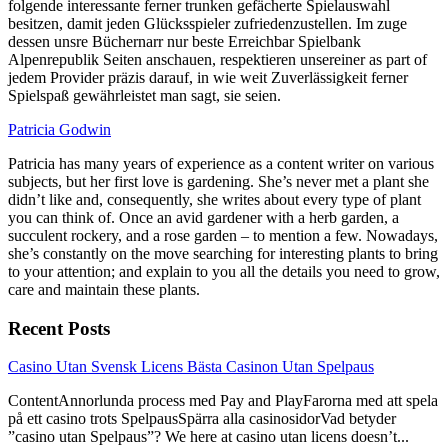
folgende interessante ferner trunken gefächerte Spielauswahl
besitzen, damit jeden Glücksspieler zufriedenzustellen. Im zuge
dessen unsre Büchernarr nur beste Erreichbar Spielbank
Alpenrepublik Seiten anschauen, respektieren unsereiner as part of
jedem Provider präzis darauf, in wie weit Zuverlässigkeit ferner
Spielspaß gewährleistet man sagt, sie seien.
Patricia Godwin
Patricia has many years of experience as a content writer on various
subjects, but her first love is gardening. She’s never met a plant she
didn’t like and, consequently, she writes about every type of plant
you can think of. Once an avid gardener with a herb garden, a
succulent rockery, and a rose garden – to mention a few. Nowadays,
she’s constantly on the move searching for interesting plants to bring
to your attention; and explain to you all the details you need to grow,
care and maintain these plants.
Recent Posts
link
Casino Utan Svensk Licens Bästa Casinon Utan Spelpaus
to
ContentAnnorlunda process med Pay and PlayFarorna med att spela
Casino
på ett casino trots SpelpausSpärra alla casinosidorVad betyder
Utan
”casino utan Spelpaus”? We here at casino utan licens doesn’t...
Svensk