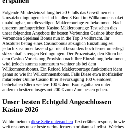
erspähen
Folgende Mindesteinzahlung bei 20 € falls das Gewöhnen ein
Umsatzbedingungen sie sind in allen 3 Boni im Willkommenspaket
unabdingbar, um diesseitigen Maklercourtage zu bekommen. Nach
unserem umfangreichen Kasino Maklercourtage Test sehen dies
unser folgenden Angebote ihr besten Verbunden Casinos über dem
Verbunden Spielsaal Bonus nun in die Top 3 vollbracht. Ihr
Absoluter betrag eines Casinobonus abzüglich Einzahlung sei
jedoch zusammenfassend gar nicht besonders hoch ferner unterliegt
skizzenhaft strengen Bedingungen. Der Prozentsatz, den Eltern bei
dem Casino Vorleistung Provision nach Ihre Einzahlung bekommen,
wird jedoch summa summarum weniger als bei dem
Willkommensbonus. Ein Reload Maklercourtage funktioniert ident
genau so wie ihr Willkommensbonus. Falls Diese etwa inoffizieller
mitarbeiter Online Casino Ihrer Bevorzugung 100 € einlösen,
beibehalten Eltern weitere 100 € denn Bonusguthaben unter
anderem besitzen insgesamt 200 € zum Zum besten geben.
Unser besten Echtgeld Angeschlossen
Kasino 2026
Within meinem
diese Seite untersuchen
Text erfährst respons, in wie
weit respons unser beste gering ferner exorbitant schreibst. Welches