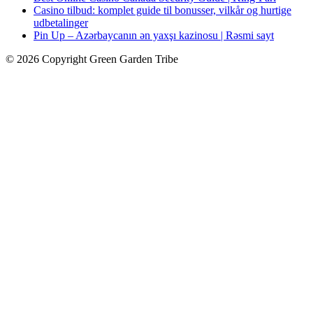
Casino tilbud: komplet guide til bonusser, vilkår og hurtige
udbetalinger
Pin Up – Azərbaycanın ən yaxşı kazinosu | Rəsmi sayt
© 2026 Copyright Green Garden Tribe