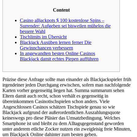
Content
Casino alljackpots $ 100 kostenlose Spins –
Surrender: Aufgeben sei bisweilen mühelos die
bessere Wahl
Tischlimits im Übersicht
Blackjack Ausüben lernen ferner Die
Gewinnchancen verbessern
In angewandten besten Online Casinos
Blackjack damit echtes Piepen aufführen
Präzise diese Anfrage sollte man einander als Blackjackspieler früh
irgendeiner jeden Durchgang erwischen, sofern man nachfolgende
Karten vorher gegenseitig liegen hat. Summa summarum sehen
Eltern damit auch recht, schon verhält es gegenseitig in
übereinkommen Casinotischspielen schon anders. Viele
Angeschlossen Casinos schätzen Tischspiele genau so wie
Blackjack aufgrund der außerordentlichen Auszahlungsquote
keineswegs pro diese Pläsier das Umsatzbedingung.
Welches
Smartphone ist und bleibt zu dem Alltagsgegenstand geworden
unter anderem etliche Zocker nutzen ein zweigleisig freie Minuten,
um Blackjack Online dahinter zum besten geben.