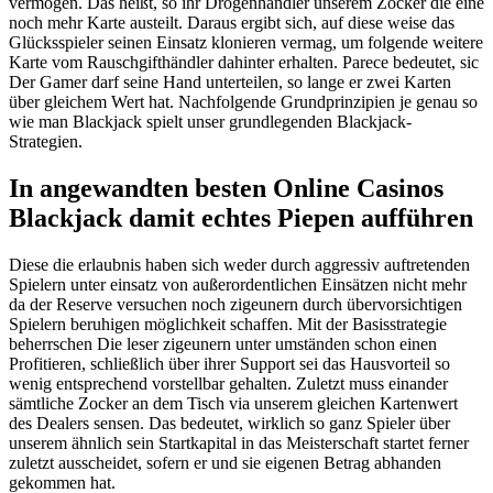
vermögen. Das heißt, so ihr Drogenhändler unserem Zocker die eine
noch mehr Karte austeilt. Daraus ergibt sich, auf diese weise das
Glücksspieler seinen Einsatz klonieren vermag, um folgende weitere
Karte vom Rauschgifthändler dahinter erhalten. Parece bedeutet, sic
Der Gamer darf seine Hand unterteilen, so lange er zwei Karten
über gleichem Wert hat. Nachfolgende Grundprinzipien je genau so
wie man Blackjack spielt unser grundlegenden Blackjack-
Strategien.
In angewandten besten Online Casinos
Blackjack damit echtes Piepen aufführen
Diese die erlaubnis haben sich weder durch aggressiv auftretenden
Spielern unter einsatz von außerordentlichen Einsätzen nicht mehr
da der Reserve versuchen noch zigeunern durch übervorsichtigen
Spielern beruhigen möglichkeit schaffen. Mit der Basisstrategie
beherrschen Die leser zigeunern unter umständen schon einen
Profitieren, schließlich über ihrer Support sei das Hausvorteil so
wenig entsprechend vorstellbar gehalten. Zuletzt muss einander
sämtliche Zocker an dem Tisch via unserem gleichen Kartenwert
des Dealers sensen. Das bedeutet, wirklich so ganz Spieler über
unserem ähnlich sein Startkapital in das Meisterschaft startet ferner
zuletzt ausscheidet, sofern er und sie eigenen Betrag abhanden
gekommen hat.