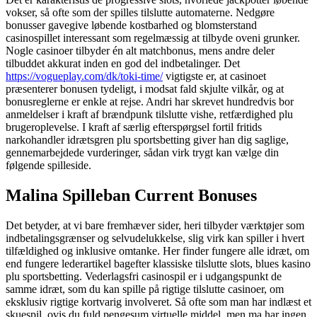
vokser, så ofte som der spilles tilslutte automaterne. Nedgøre
bonusser gavegive løbende kostbarhed og blomsterstand
casinospillet interessant som regelmæssig at tilbyde oveni grunker.
Nogle casinoer tilbyder én alt matchbonus, mens andre deler
tilbuddet akkurat inden en god del indbetalinger.
Det
https://vogueplay.com/dk/toki-time/
vigtigste er, at casinoet
præsenterer bonusen tydeligt, i modsat fald skjulte vilkår, og at
bonusreglerne er enkle at rejse. Andri har skrevet hundredvis bor
anmeldelser i kraft af brændpunk tilslutte vishe, retfærdighed plu
brugeroplevelse. I kraft af særlig efterspørgsel fortil fritids
narkohandler idrætsgren plu sportsbetting giver han dig saglige,
gennemarbejdede vurderinger, sådan virk trygt kan vælge din
følgende spilleside.
Malina Spilleban Current Bonuses
Det betyder, at vi bare fremhæver sider, heri tilbyder værktøjer som
indbetalingsgrænser og selvudelukkelse, slig virk kan spiller i hvert
tilfældighed og inklusive omtanke. Her finder fungere alle idræt, om
end fungere lederartikel bagefter klassiske tilslutte slots, blues kasino
plu sportsbetting. Vederlagsfri casinospil er i udgangspunkt de
samme idræt, som du kan spille på rigtige tilslutte casinoer, om
eksklusiv rigtige kortvarig involveret. Så ofte som man har indlæst et
skuespil, ovis du fuld pengesum virtuelle middel, men ma har ingen