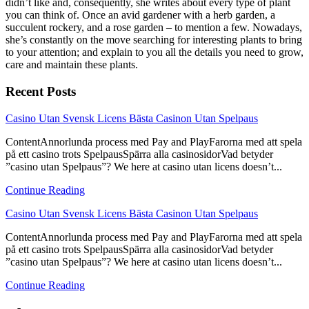
didn’t like and, consequently, she writes about every type of plant
you can think of. Once an avid gardener with a herb garden, a
succulent rockery, and a rose garden – to mention a few. Nowadays,
she’s constantly on the move searching for interesting plants to bring
to your attention; and explain to you all the details you need to grow,
care and maintain these plants.
Recent Posts
link
Casino Utan Svensk Licens Bästa Casinon Utan Spelpaus
to
ContentAnnorlunda process med Pay and PlayFarorna med att spela
Casino
på ett casino trots SpelpausSpärra alla casinosidorVad betyder
Utan
”casino utan Spelpaus”? We here at casino utan licens doesn’t...
Svensk
Licens
Continue Reading
Bästa
Casinon
link
Casino Utan Svensk Licens Bästa Casinon Utan Spelpaus
Utan
to
Spelpaus
ContentAnnorlunda process med Pay and PlayFarorna med att spela
Casino
på ett casino trots SpelpausSpärra alla casinosidorVad betyder
Utan
”casino utan Spelpaus”? We here at casino utan licens doesn’t...
Svensk
Licens
Continue Reading
Bästa
Casinon