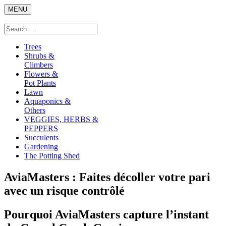
Skip
MENU
to
content
Search
Search
for:
Trees
Shrubs &
Climbers
Flowers &
Pot Plants
Lawn
Aquaponics &
Others
VEGGIES, HERBS &
PEPPERS
Succulents
Gardening
The Potting Shed
AviaMasters : Faites décoller votre pari
avec un risque contrôlé
Pourquoi AviaMasters capture l’instant