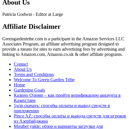
About Us
Utan
Spelpaus
Patricia Godwin - Editor at Large
Affiliate Disclaimer
Greengardentribe.com is a participant in the Amazon Services LLC
Associates Program, an affiliate advertising program designed to
provide a means for sites to earn advertising fees by advertising and
linking to Amazon.com, Amazon.co.uk & other affiliate programs.
Contact
About Us
Terms and Conditions
Welcome To Green Garden Tribe
Home
Gardening Goals
Казино Олимп – как пройти верификацию аккаунта в
Казахстане
1win скачать: способы оплаты и вывод средств в
приложении
Pinco AZ: способы оплаты и вывода средств для игроков
из Азербайджана
Mostbet yukle: обзор и варианты загрузки для