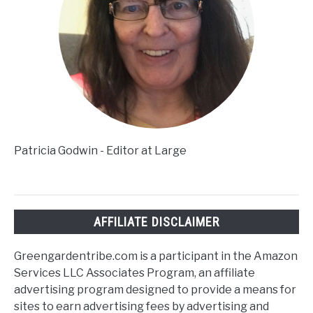
Patricia Godwin - Editor at Large
AFFILIATE DISCLAIMER
Greengardentribe.com is a participant in the Amazon
Services LLC Associates Program, an affiliate
advertising program designed to provide a means for
sites to earn advertising fees by advertising and