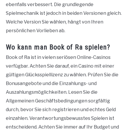
ebenfalls verbessert. Die grundlegende
Spielmechanik ist jedoch in beiden Versionen gleich.
Welche Version Sie wählen, hängt von Ihren
persönlichen Vorlieben ab.
Wo kann man Book of Ra spielen?
Book of Ra ist in vielen seriösen Online-Casinos
verfügbar. Achten Sie darauf, ein Casino mit einer
gültigen Glücksspiellizenz zu wählen. Prüfen Sie die
Bonusangebote und die Einzahlungs- und
Auszahlungsmöglichkeiten. Lesen Sie die
Allgemeinen Geschäftsbedingungen sorgfältig
durch, bevor Sie sich registrieren und echtes Geld
einzahlen. Verantwortungsbewusstes Spielen ist
entscheidend. Achten Sie immer auf Ihr Budget und