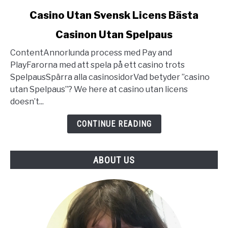
link
Casino Utan Svensk Licens Bästa
to
Casinon Utan Spelpaus
Casino
Utan
ContentAnnorlunda process med Pay and
Svensk
PlayFarorna med att spela på ett casino trots
Licens
SpelpausSpärra alla casinosidorVad betyder ”casino
Bästa
utan Spelpaus”? We here at casino utan licens
Casinon
doesn’t...
Utan
Spelpaus
CONTINUE READING
ABOUT US