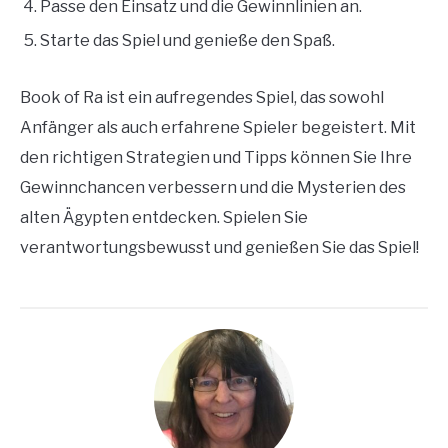
Passe den Einsatz und die Gewinnlinien an.
Starte das Spiel und genieße den Spaß.
Book of Ra ist ein aufregendes Spiel, das sowohl
Anfänger als auch erfahrene Spieler begeistert. Mit
den richtigen Strategien und Tipps können Sie Ihre
Gewinnchancen verbessern und die Mysterien des
alten Ägypten entdecken. Spielen Sie
verantwortungsbewusst und genießen Sie das Spiel!