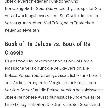
über die verschiedenen Funktionen und
Bonusangebote. Seien Sie vorsichtig und spielen Sie
verantwortungsbewusst. Der Spaß sollte immer im
Vordergrund stehen. Viel Erfolg beim Entdecken
neuer Spielwelten!
Book of Ra Deluxe vs. Book of Ra
Classic
Es gibt zwei Hauptversionen von Book of Ra: die
klassische Version und die Deluxe-Version. Die
Deluxe-Version bietet einige zusätzliche Funktionen
und Verbesserungen im Vergleich zur klassischen
Version. So verfügt die Deluxe-Version beispielsweise
über eine höhere Auszahlungsquote und erweiterte
Einsatzmöglichkeiten. Die Grafik und der Sound sind