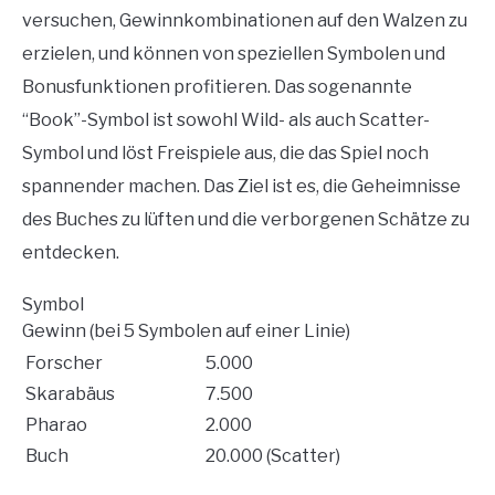
versuchen, Gewinnkombinationen auf den Walzen zu
erzielen, und können von speziellen Symbolen und
Bonusfunktionen profitieren. Das sogenannte
“Book”-Symbol ist sowohl Wild- als auch Scatter-
Symbol und löst Freispiele aus, die das Spiel noch
spannender machen. Das Ziel ist es, die Geheimnisse
des Buches zu lüften und die verborgenen Schätze zu
entdecken.
Symbol
Gewinn (bei 5 Symbolen auf einer Linie)
Forscher
5.000
Skarabäus
7.500
Pharao
2.000
Buch
20.000 (Scatter)