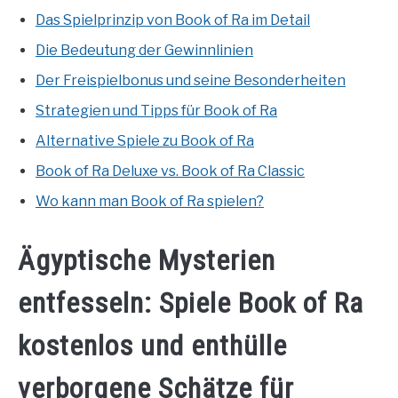
VEGGIES, HERBS &
Das Spielprinzip von Book of Ra im Detail
PEPPERS
Die Bedeutung der Gewinnlinien
SUCCULENTS
Der Freispielbonus und seine Besonderheiten
Strategien und Tipps für Book of Ra
GARDENING
Alternative Spiele zu Book of Ra
THE POTTING SHED
Book of Ra Deluxe vs. Book of Ra Classic
Wo kann man Book of Ra spielen?
Ägyptische Mysterien
entfesseln: Spiele Book of Ra
kostenlos und enthülle
verborgene Schätze für