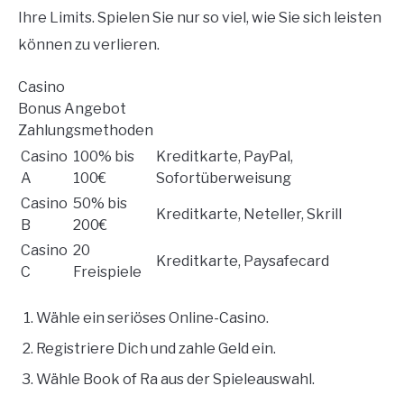
Ihre Limits. Spielen Sie nur so viel, wie Sie sich leisten
können zu verlieren.
Casino
Bonus Angebot
Zahlungsmethoden
Casino
100% bis
Kreditkarte, PayPal,
A
100€
Sofortüberweisung
Casino
50% bis
Kreditkarte, Neteller, Skrill
B
200€
Casino
20
Kreditkarte, Paysafecard
C
Freispiele
Wähle ein seriöses Online-Casino.
Registriere Dich und zahle Geld ein.
Wähle Book of Ra aus der Spieleauswahl.