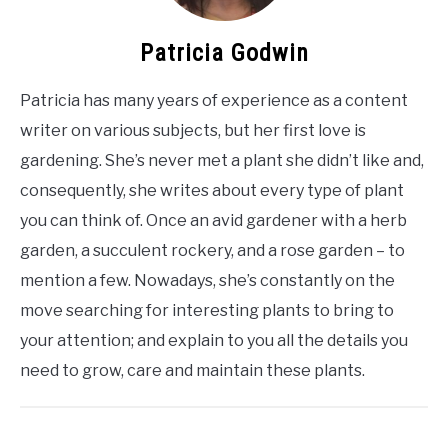
Patricia Godwin
Patricia has many years of experience as a content
writer on various subjects, but her first love is
gardening. She’s never met a plant she didn’t like and,
consequently, she writes about every type of plant
you can think of. Once an avid gardener with a herb
garden, a succulent rockery, and a rose garden – to
mention a few. Nowadays, she’s constantly on the
move searching for interesting plants to bring to
your attention; and explain to you all the details you
need to grow, care and maintain these plants.