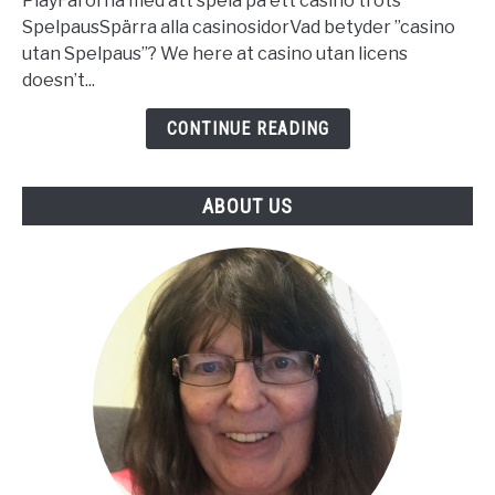
PlayFarorna med att spela på ett casino trots
Licens
SpelpausSpärra alla casinosidorVad betyder ”casino
Bästa
utan Spelpaus”? We here at casino utan licens
Casinon
doesn’t...
Utan
Spelpaus
CONTINUE READING
ABOUT US