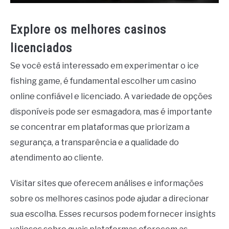
Explore os melhores casinos
licenciados
Se você está interessado em experimentar o ice
fishing game, é fundamental escolher um casino
online confiável e licenciado. A variedade de opções
disponíveis pode ser esmagadora, mas é importante
se concentrar em plataformas que priorizam a
segurança, a transparência e a qualidade do
atendimento ao cliente.
Visitar sites que oferecem análises e informações
sobre os melhores casinos pode ajudar a direcionar
sua escolha. Esses recursos podem fornecer insights