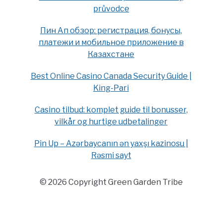
průvodce
Пин Ап обзор: регистрация, бонусы,
платежи и мобильное приложение в
Казахстане
Best Online Casino Canada Security Guide |
King-Pari
Casino tilbud: komplet guide til bonusser,
vilkår og hurtige udbetalinger
Pin Up – Azərbaycanın ən yaxşı kazinosu |
Rəsmi sayt
© 2026 Copyright Green Garden Tribe