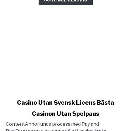
link
Casino Utan Svensk Licens Bästa
to
Casinon Utan Spelpaus
Casino
Utan
ContentAnnorlunda process med Pay and
Svensk