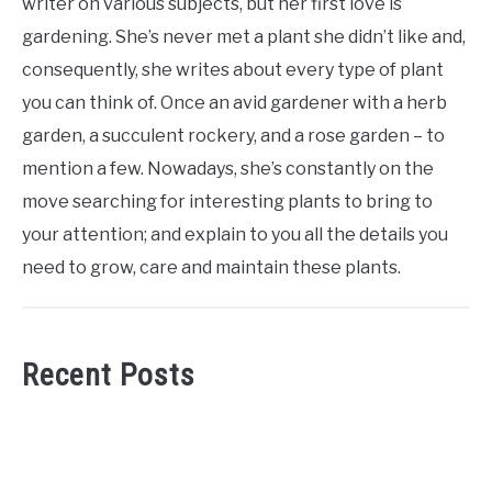
writer on various subjects, but her first love is
gardening. She’s never met a plant she didn’t like and,
consequently, she writes about every type of plant
you can think of. Once an avid gardener with a herb
garden, a succulent rockery, and a rose garden – to
mention a few. Nowadays, she’s constantly on the
move searching for interesting plants to bring to
your attention; and explain to you all the details you
need to grow, care and maintain these plants.
Recent Posts