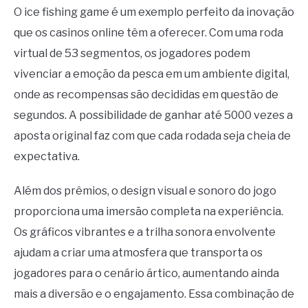
O ice fishing game é um exemplo perfeito da inovação
que os casinos online têm a oferecer. Com uma roda
virtual de 53 segmentos, os jogadores podem
vivenciar a emoção da pesca em um ambiente digital,
onde as recompensas são decididas em questão de
segundos. A possibilidade de ganhar até 5000 vezes a
aposta original faz com que cada rodada seja cheia de
expectativa.
Além dos prêmios, o design visual e sonoro do jogo
proporciona uma imersão completa na experiência.
Os gráficos vibrantes e a trilha sonora envolvente
ajudam a criar uma atmosfera que transporta os
jogadores para o cenário ártico, aumentando ainda
mais a diversão e o engajamento. Essa combinação de