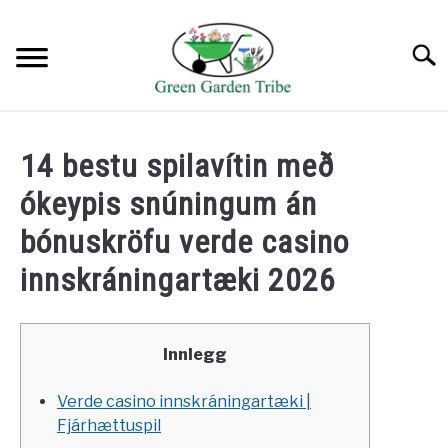
Skip
to
Searc
content
TREES
14 bestu spilavítin með
SHRUBS &
ókeypis snúningum án
CLIMBERS
bónuskröfu verde casino
FLOWERS &
innskráningartæki 2026
POT PLANTS
LAWN
Innlegg
AQUAPONICS &
Verde casino innskráningartæki |
OTHERS
Fjárhættuspil