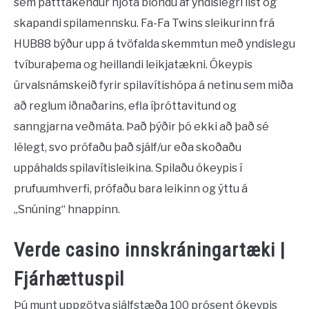
sem þátttakendur njóta blöndu af yndislegri list og
skapandi spilamennsku. Fa-Fa Twins sleikurinn frá
HUB88 býður upp á tvöfalda skemmtun með yndislegu
tvíburaþema og heillandi leikjatækni. Ókeypis
úrvalsnámskeið fyrir spilavítishópa á netinu sem miða
að reglum iðnaðarins, efla íþróttavitund og
sanngjarna veðmáta. Það þýðir þó ekki að það sé
lélegt, svo prófaðu það sjálf/ur eða skoðaðu
uppáhalds spilavítisleikina. Spilaðu ókeypis í
prufuumhverfi, prófaðu bara leikinn og ýttu á
„Snúning“ hnappinn.
Verde casino innskráningartæki |
Fjárhættuspil
Þú munt uppgötva sjálfstæða 100 prósent ókeypis