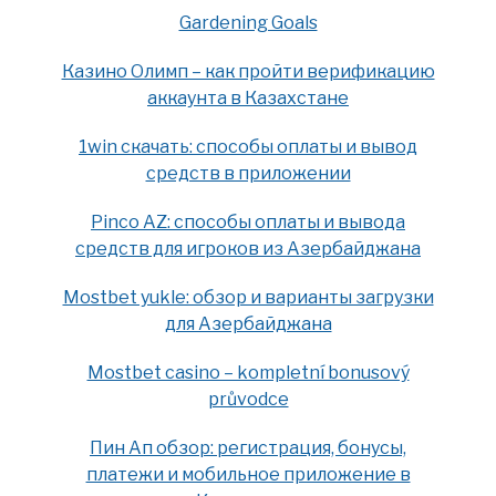
Gardening Goals
Казино Олимп – как пройти верификацию
аккаунта в Казахстане
1win скачать: способы оплаты и вывод
средств в приложении
Pinco AZ: способы оплаты и вывода
средств для игроков из Азербайджана
Mostbet yukle: обзор и варианты загрузки
для Азербайджана
Mostbet casino – kompletní bonusový
průvodce
Пин Ап обзор: регистрация, бонусы,
платежи и мобильное приложение в