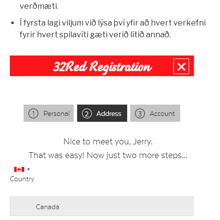
verðmæti.
Í fyrsta lagi viljum við lýsa því yfir að hvert verkefni
fyrir hvert spilavíti gæti verið lítið annað.